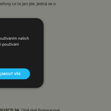
fony co to jen jde. Jedná se o
Používáním našich
i používání
IJMOUT VŠE
SU3CTL3A
. Obě dvě firmwarové