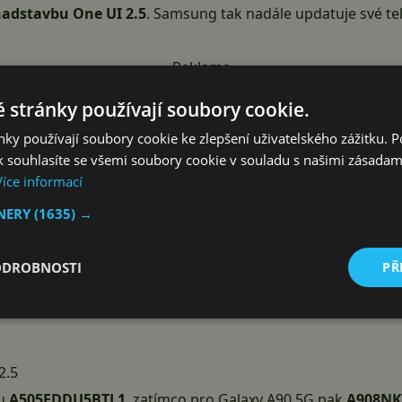
nadstavbu One UI 2.5
. Samsung tak nadále updatuje své tele
Reklama
 stránky používají soubory cookie.
ky používají soubory cookie ke zlepšení uživatelského zážitku. 
 souhlasíte se všemi soubory cookie v souladu s našimi zásadam
Více informací
TNERY
(1635) →
ODROBNOSTI
PŘ
2.5
ru
A505FDDU5BTL1
, zatímco pro
Galaxy A90 5G
pak
A908NK