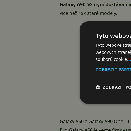
Galaxy A90 5G nyní dostávají 
více než rok staré modely.
Tyto webové
Tyto webové strán
webových stránek
souborů cookie.
ZOBRAZIT PAR
ZOBRAZIT P
Galaxy A50 a Galaxy A90 One UI 
Pro
Galaxy A50
je verze firmwa