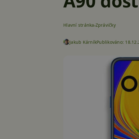
A90 dost
Hlavní stránka
Zprávičky
Jakub Kárník
Publikováno:
18.12.