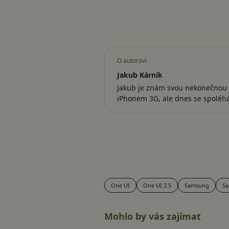
O autorovi
Jakub Kárník
Jakub je znám svou nekonečnou z
iPhonem 3G, ale dnes se spolé
One UI
One UI 2.5
Samsung
Sa
Mohlo by vás zajímat