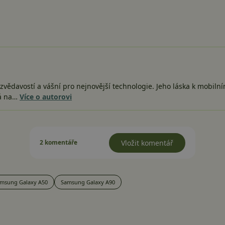
vědavostí a vášní pro nejnovější technologie. Jeho láska k mobiln
há na…
Více o autorovi
2 komentáře
Vložit komentář
msung Galaxy A50
Samsung Galaxy A90