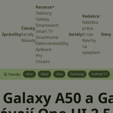
Recenze
Telefony
Redakce
Tablety
Nabídka
Smartwatch
Články
práce
Smart TV
Zprávičky
Seriály
Seriály
O nás
Slevy
Smarthome
Návody
Návrhy
Elektrokoloběžky
na
Aplikace
vylepšení
Hry
Ostatní
Trendy:
Akce
Slevy
Alza
Samsung
Android 17
 Galaxy A50 a G