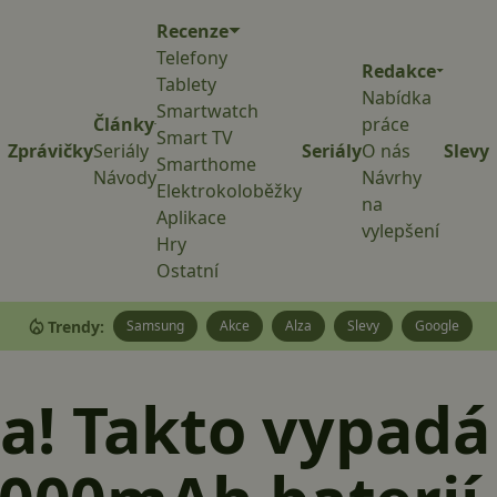
Recenze
Telefony
Redakce
Tablety
Nabídka
Smartwatch
Články
práce
Smart TV
Zprávičky
Seriály
Seriály
O nás
Slevy
Smarthome
Návody
Návrhy
Elektrokoloběžky
na
Aplikace
vylepšení
Hry
Ostatní
Trendy:
Samsung
Akce
Alza
Slevy
Google
hla! Takto vypad