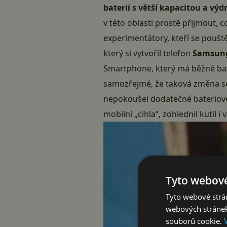
baterii s větší kapacitou a výdr
v této oblasti prostě přijmout,
experimentátory, kteří se pouště
který si vytvořil telefon
Samsung
Smartphone, který má běžně bate
samozřejmé, že taková změna se
nepokoušel dodatečné bateriové
mobilní „cihla“, zohlednil kutil
Tyto webové
Tyto webové strán
webových stránek
souborů cookie.