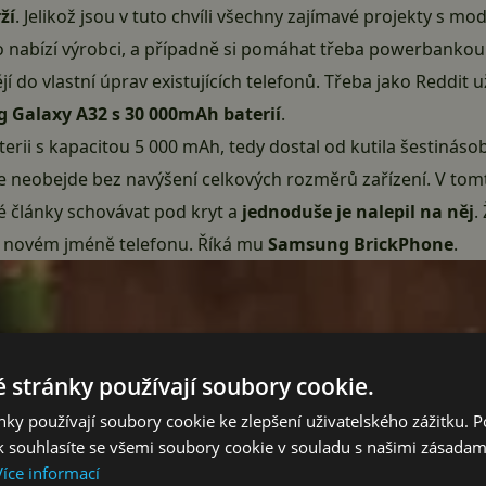
ží
. Jelikož jsou v tuto chvíli všechny zajímavé projekty s mo
 co nabízí výrobci, a případně si pomáhat třeba powerbankou
jí do vlastní úprav existujících telefonů. Třeba jako Reddi
 Galaxy A32 s 30 000mAh baterií
.
rii s kapacitou 5 000 mAh, tedy dostal od kutila šestináso
 neobejde bez navýšení celkových rozměrů zařízení. V tomt
 články schovávat pod kryt a
jednoduše je nalepil na něj
.
 i v novém jméně telefonu. Říká mu
Samsung BrickPhone
.
 stránky používají soubory cookie.
ky používají soubory cookie ke zlepšení uživatelského zážitku. 
 souhlasíte se všemi soubory cookie v souladu s našimi zásadam
Více informací