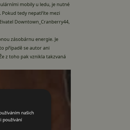
dulárními mobily u ledu, je nutné
. Pokud tedy nepatříte mezi
t uživatel Downtown_Cranberry44,
bnou zásobárnu energie. Je
o případě se autor ani
 Že z toho pak vznikla takzvaná
Používáním našich
i používání