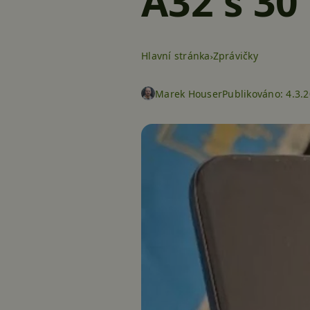
A32 s 30
Hlavní stránka
Zprávičky
Marek Houser
Publikováno:
4.3.