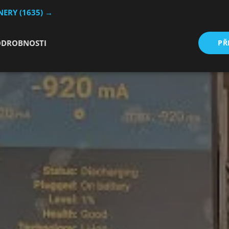
TNERY
(1635) →
ODROBNOSTI
PŘ