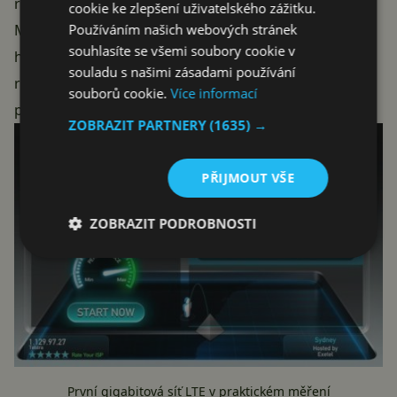
rychlosti, během kterého bylo dosaženo hodnoty 900
cookie ke zlepšení uživatelského zážitku.
Používáním našich webových stránek
Mb/s, tedy dost blízko deklarované maximální
souhlasíte se všemi soubory cookie v
hodnoty. Reálné hodnoty se mohou lišit v závislosti na
souladu s našimi zásadami používání
různých faktorech a v určitých situacích může dojít k
souborů cookie.
Více informací
poklesu rychlosti.
ZOBRAZIT PARTNERY
(1635) →
PŘIJMOUT VŠE
ZOBRAZIT PODROBNOSTI
První gigabitová síť LTE v praktickém měření