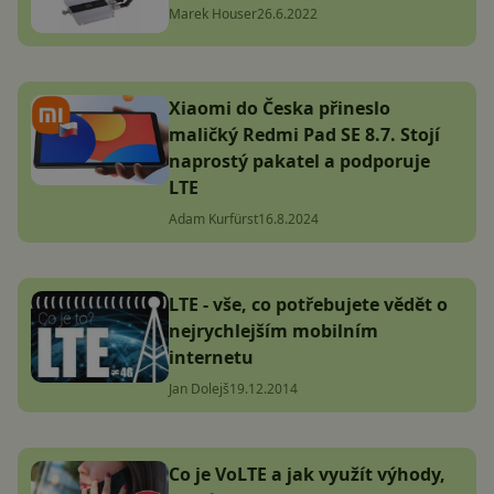
Marek Houser
26.6.2022
Xiaomi do Česka přineslo
maličký Redmi Pad SE 8.7. Stojí
naprostý pakatel a podporuje
LTE
Adam Kurfürst
16.8.2024
LTE - vše, co potřebujete vědět o
nejrychlejším mobilním
internetu
Jan Dolejš
19.12.2014
Co je VoLTE a jak využít výhody,