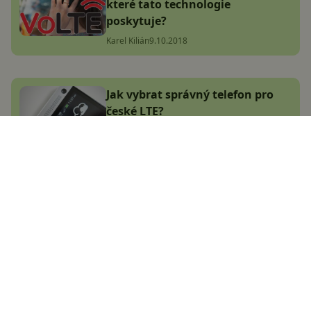
které tato technologie
poskytuje?
Karel Kilián
9.10.2018
Jak vybrat správný telefon pro
české LTE?
Jan Dolejš
13.4.2016
Největší český magazín
zaměřený na operační
systém Android.