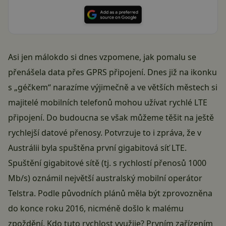
Asi jen málokdo si dnes vzpomene, jak pomalu se
přenášela data přes GPRS připojení. Dnes již na ikonku
s „géčkem“ narazíme výjimečně a ve větších městech si
majitelé mobilních telefonů mohou užívat rychlé LTE
připojení. Do budoucna se však můžeme těšit na ještě
rychlejší datové přenosy. Potvrzuje to i zpráva, že v
Austrálii byla spuštěna první gigabitová síť LTE.
Spuštění gigabitové sítě (tj. s rychlostí přenosů 1000
Mb/s) oznámil největší australský mobilní operátor
Telstra. Podle původních plánů měla být zprovozněna
do konce roku 2016, nicméně došlo k malému
zpoždění. Kdo tuto rychlost využije? Prvním zařízením