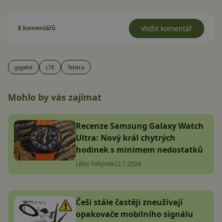
8 komentářů
Vložit komentář
gigabit
LTE
Telstra
Mohlo by vás zajímat
Recenze Samsung Galaxy Watch
Ultra: Nový král chytrých
hodinek s minimem nedostatků
Libor Foltýnek
22.7.2024
Češi stále častěji zneužívají
opakovače mobilního signálu