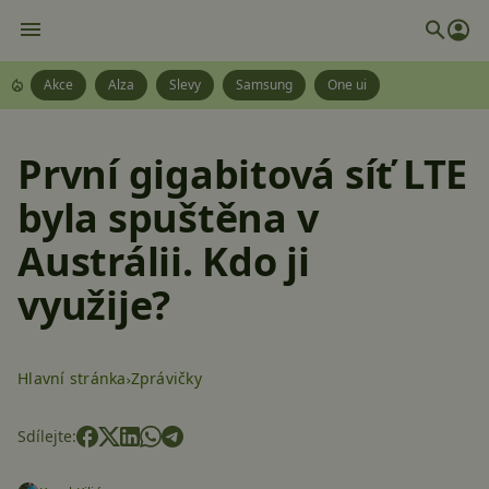
Akce
Alza
Slevy
Samsung
One ui
První gigabitová síť LTE
byla spuštěna v
Austrálii. Kdo ji
využije?
Hlavní stránka
Zprávičky
Sdílejte: