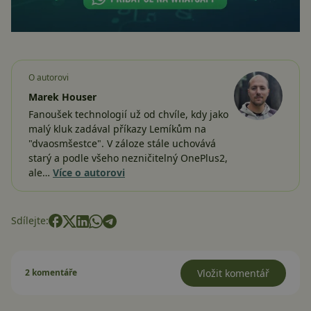
O autorovi
Marek Houser
Fanoušek technologií už od chvíle, kdy jako
malý kluk zadával příkazy Lemíkům na
"dvaosmšestce". V záloze stále uchovává
starý a podle všeho nezničitelný OnePlus2,
ale…
Více o autorovi
Sdílejte:
2 komentáře
Vložit komentář