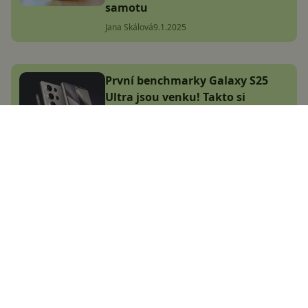
samotu
Jana Skálová
9.1.2025
První benchmarky Galaxy S25
Ultra jsou venku! Takto si
novinka vede oproti současné
vlajce
Jakub Kárník
2.1.2025
Největší český magazín
zaměřený na operační