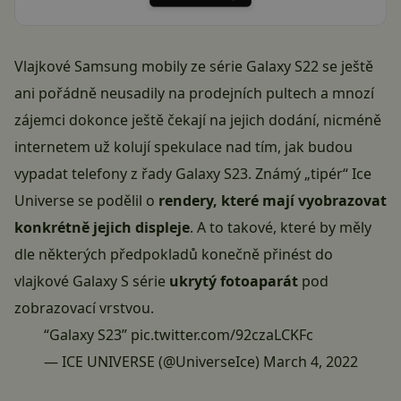
Vlajkové Samsung mobily ze série Galaxy S22 se ještě
ani pořádně neusadily na prodejních pultech a mnozí
zájemci dokonce ještě čekají na jejich dodání, nicméně
internetem už kolují spekulace nad tím, jak budou
vypadat telefony z řady Galaxy S23. Známý „tipér“ Ice
Universe se podělil o
rendery, které mají vyobrazovat
konkrétně jejich displeje
. A to takové, které by měly
dle některých předpokladů konečně přinést do
vlajkové Galaxy S série
ukrytý fotoaparát
pod
zobrazovací vrstvou.
“Galaxy S23”
pic.twitter.com/92czaLCKFc
— ICE UNIVERSE (@UniverseIce)
March 4, 2022