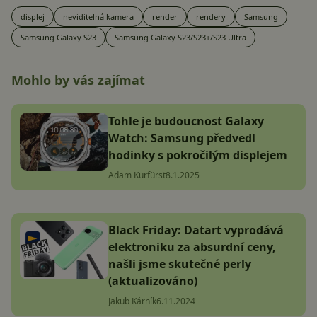
displej
neviditelná kamera
render
rendery
Samsung
Samsung Galaxy S23
Samsung Galaxy S23/S23+/S23 Ultra
Mohlo by vás zajímat
Tohle je budoucnost Galaxy
Watch: Samsung předvedl
hodinky s pokročilým displejem
Adam Kurfürst
8.1.2025
Black Friday: Datart vyprodává
elektroniku za absurdní ceny,
našli jsme skutečné perly
(aktualizováno)
Jakub Kárník
6.11.2024