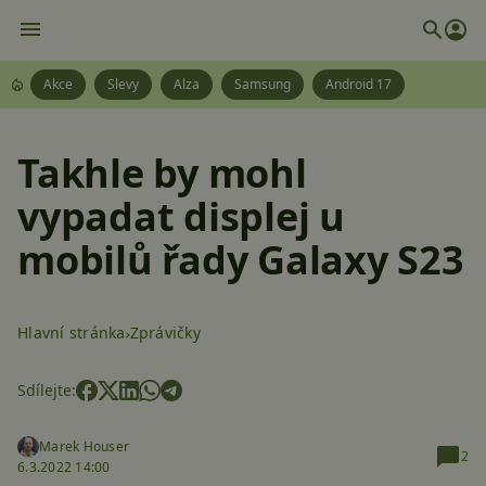
Akce
Slevy
Alza
Samsung
Android 17
Takhle by mohl
vypadat displej u
mobilů řady Galaxy S23
Hlavní stránka
Zprávičky
Sdílejte:
Marek Houser
2
6.3.2022 14:00