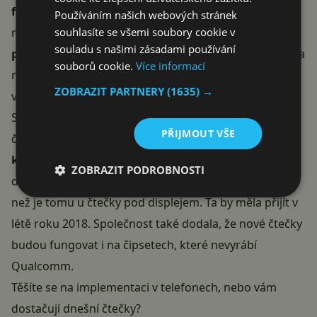
funguje i při zhasnutém displeji
. Rychlost snímaní
Používáním našich webových stránek
má být stejná jako u klasických čteček.
Fungovat má i
souhlasíte se všemi soubory cookie v
souladu s našimi zásadami používání
pod vodou
. Navíc díky tomu, že je čtečka přímo v těle a
souborů cookie.
Více informací
není potřeba otvor, tak se ulehčuje výroba
ZOBRAZIT PARTNERY
(1635) →
voděodolného telefonu.
Společnost také oznámila dvě další odlišné verze
PŘIJMOUT VŠE
čtečky otisků prstů. První bude
fungovat pod
kovovým krytem
, druhá pak
pod skleněným
. Tyto
ZOBRAZIT PODROBNOSTI
dvě verze by se měly v telefonech objevit ještě dříve,
než je tomu u čtečky pod displejem. Ta by měla přijít v
létě roku 2018. Společnost také dodala, že nové čtečky
budou fungovat i na čipsetech, které nevyrábí
Qualcomm.
Těšíte se na implementaci v telefonech, nebo vám
dostačují dnešní čtečky?