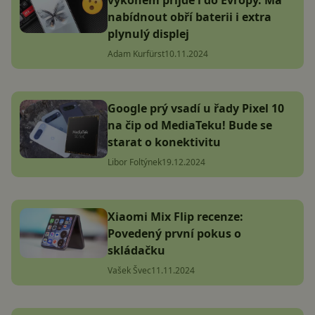
výkonem přijde i do Evropy. Má
nabídnout obří baterii i extra
plynulý displej
Adam Kurfürst
10.11.2024
Google prý vsadí u řady Pixel 10
na čip od MediaTeku! Bude se
starat o konektivitu
Libor Foltýnek
19.12.2024
Xiaomi Mix Flip recenze:
Povedený první pokus o
skládačku
Vašek Švec
11.11.2024