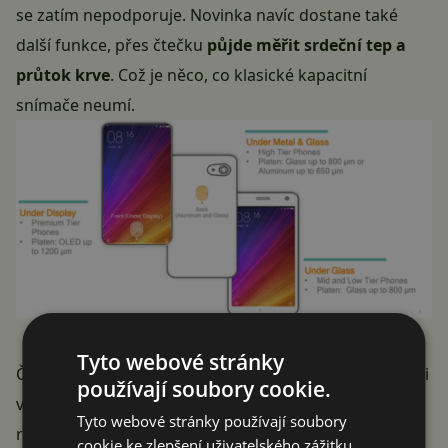
se zatím nepodporuje. Novinka navíc dostane také
další funkce, přes čtečku
půjde měřit srdeční tep a
průtok krve
. Což je něco, co klasické kapacitní
snímače neumí.
Tyto webové stránky
Častá otázka byla při uvedení, jestli funguje čtečka i při
používají soubory cookie.
vypnutém displeji, nebo musí být před použitím
Tyto webové stránky používají soubory
rozsvícen. Qualcomm potvrdil, že
technologie
cookie ke zlepšení uživatelského zážitku.