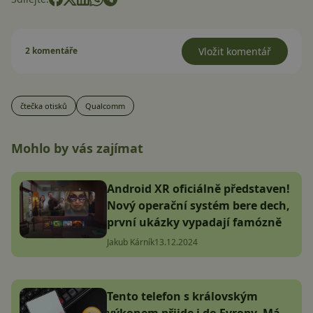
2 komentáře
Vložit komentář
čtečka otisků
Qualcomm
Mohlo by vás zajímat
Android XR oficiálně představen!
Nový operační systém bere dech,
první ukázky vypadají famózně
Jakub Kárník
13.12.2024
Tento telefon s královským