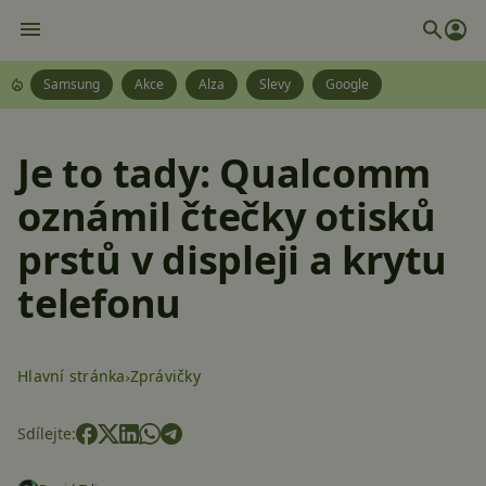
Samsung
Akce
Alza
Slevy
Google
Je to tady: Qualcomm
oznámil čtečky otisků
prstů v displeji a krytu
telefonu
Hlavní stránka
Zprávičky
Sdílejte: