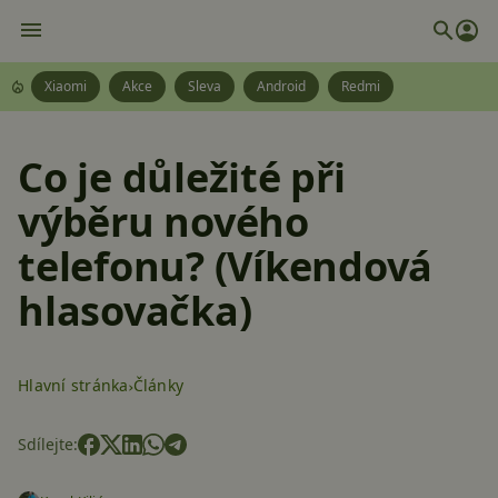
Xiaomi
Akce
Sleva
Android
Redmi
Co je důležité při
výběru nového
telefonu? (Víkendová
hlasovačka)
Hlavní stránka
Články
Sdílejte: