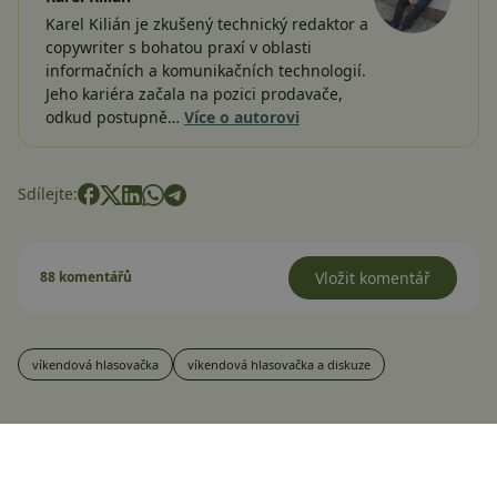
Karel Kilián je zkušený technický redaktor a
copywriter s bohatou praxí v oblasti
informačních a komunikačních technologií.
Jeho kariéra začala na pozici prodavače,
odkud postupně…
Více o autorovi
Sdílejte:
88 komentářů
Vložit komentář
víkendová hlasovačka
víkendová hlasovačka a diskuze
Mohlo by vás zajímat
Máte rootnutý telefon?