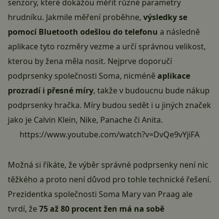
senzory, které dokážou měřit různé parametry
hrudníku. Jakmile měření proběhne,
výsledky se
pomocí
Bluetooth
odešlou do telefonu
a následně
aplikace tyto rozměry vezme a určí správnou velikost,
kterou by žena měla nosit. Nejprve doporučí
podprsenky společnosti Soma, nicméně
aplikace
prozradí i přesné míry
, takže v budoucnu bude nákup
podprsenky hračka. Míry budou sedět i u jiných značek
jako je Calvin Klein, Nike, Panache či Anita.
https://www.youtube.com/watch?v=DvQe9vYjiFA
Možná si říkáte, že výběr správné podprsenky není nic
těžkého a proto není důvod pro tohle technické řešení.
Prezidentka společnosti Soma Mary van Praag ale
tvrdí, že
75 až 80 procent žen má na sobě