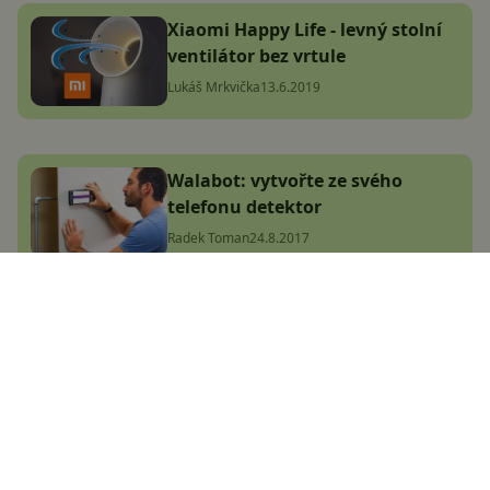
Xiaomi Happy Life - levný stolní
ventilátor bez vrtule
Lukáš Mrkvička
13.6.2019
Walabot: vytvořte ze svého
telefonu detektor
Radek Toman
24.8.2017
Flir One Pro recenze:
termokamera pro každý
smartphone
Vašek Švec
20.6.2023