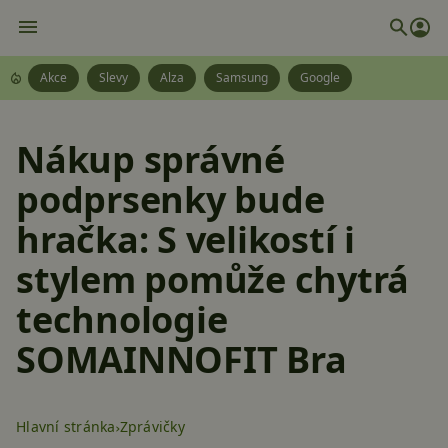
Akce
Slevy
Alza
Samsung
Google
Nákup správné
podprsenky bude
hračka: S velikostí i
stylem pomůže chytrá
technologie
SOMAINNOFIT Bra
Hlavní stránka
Zprávičky