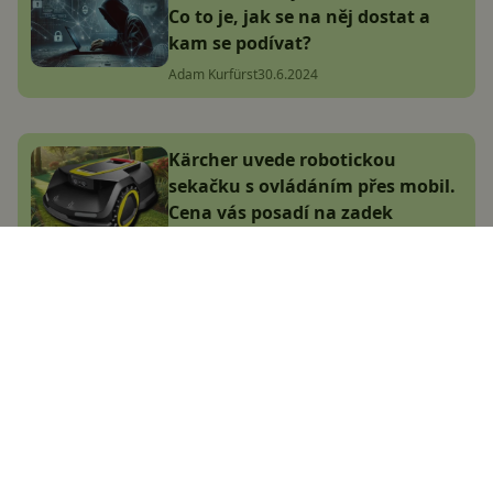
Co to je, jak se na něj dostat a
kam se podívat?
Adam Kurfürst
30.6.2024
Kärcher uvede robotickou
sekačku s ovládáním přes mobil.
Cena vás posadí na zadek
Adam Kurfürst
7.10.2024
Xiaomi má novou hračku za pár
drobných, která se hodí ke
každému notebooku
Adam Kurfürst
24.10.2024