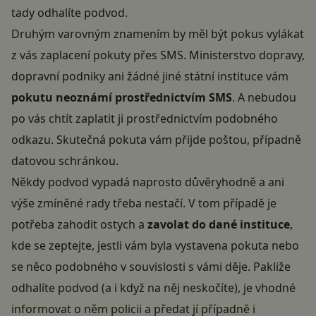
tady odhalíte podvod.
Druhým varovným znamením by měl být pokus vylákat
z vás zaplacení pokuty přes SMS. Ministerstvo dopravy,
dopravní podniky ani žádné jiné státní instituce vám
pokutu neoznámí prostřednictvím SMS
. A nebudou
po vás chtít zaplatit ji prostřednictvím podobného
odkazu. Skutečná pokuta vám přijde poštou, případně
datovou schránkou
.
Někdy podvod vypadá naprosto důvěryhodně a ani
výše zmíněné rady třeba nestačí. V tom případě je
potřeba zahodit ostych a
zavolat do dané instituce
,
kde se zeptejte, jestli vám byla vystavena pokuta nebo
se něco podobného v souvislosti s vámi děje. Pakliže
odhalíte podvod (a i když na něj neskočíte), je vhodné
informovat o něm policii a předat jí případně i