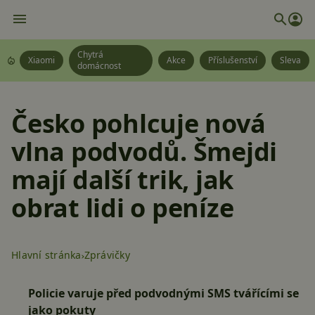
Chytrá
Xiaomi
Akce
Příslušenství
Sleva
domácnost
Česko pohlcuje nová
vlna podvodů. Šmejdi
mají další trik, jak
obrat lidi o peníze
Hlavní stránka
Zprávičky
Policie varuje před podvodnými SMS tvářícími se
jako pokuty