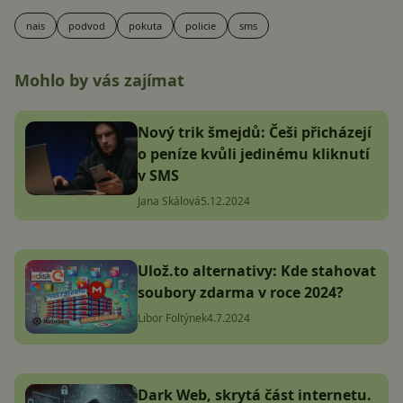
nais
podvod
pokuta
policie
sms
Mohlo by vás zajímat
Nový trik šmejdů: Češi přicházejí
o peníze kvůli jedinému kliknutí
v SMS
Jana Skálová
5.12.2024
Ulož.to alternativy: Kde stahovat
soubory zdarma v roce 2024?
Libor Foltýnek
4.7.2024
Dark Web, skrytá část internetu.