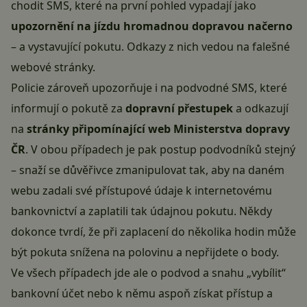
chodit SMS, které na první pohled vypadají jako
upozornění na jízdu hromadnou dopravou načerno
– a vystavující pokutu. Odkazy z nich vedou na falešné
webové stránky.
Policie zároveň upozorňuje i na podvodné SMS, které
informují o pokutě za
dopravní přestupek
a odkazují
na
stránky připomínající web Ministerstva dopravy
ČR
. V obou případech je pak postup
podvodníků
stejný
– snaží se důvěřivce zmanipulovat tak, aby na daném
webu zadali své přístupové údaje k internetovému
bankovnictví a zaplatili tak údajnou pokutu. Někdy
dokonce tvrdí, že při zaplacení do několika hodin může
být pokuta snížena na polovinu a nepřijdete o body.
Ve všech případech jde ale o podvod a snahu „vybílit“
bankovní účet nebo k němu aspoň získat přístup a