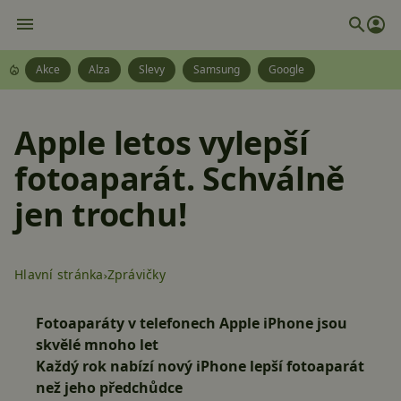
Akce
Alza
Slevy
Samsung
Google
Apple letos vylepší
fotoaparát. Schválně
jen trochu!
Hlavní stránka
Zprávičky
Fotoaparáty v telefonech Apple iPhone jsou
skvělé mnoho let
Každý rok nabízí nový iPhone lepší fotoaparát
než jeho předchůdce