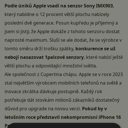
Podle úniků Apple vsadí na senzor Sony IMX903
,
který nabídne o 12 procent větší plochu nabízely
poslední dvě generace. Posun kupředu je příjemný a
jsem si jistý, že Apple dokáže z tohoto senzoru dostat
naprosté maximum. Sluší se ale dodat, že se výrobce v
tomto směru drží trošku zpátky,
konkurence se už
nebojí nasazovat 1palcové senzory
, které nabízí ještě
větší plochu a odpovídající množství světla.
Ale společnost z Cupertina chápu.
Apple se v roce 2023
stal největším výrobcem mobilních telefonů na světě
a
inovace zkrátka dávkuje postupně. Každý rok
potřebuje dát stovkám milionů zákazníků dostatečný
důvod pro upgrade na novou verzi.
Pokud by v
letošním roce představil nekompromisní iPhone 16
Pro s 1palcovým senzorem
Sony LYT-900
a selfie