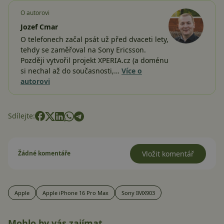
O autorovi
Jozef Cmar
O telefonech začal psát už před dvaceti lety,
tehdy se zaměřoval na Sony Ericsson.
Později vytvořil projekt XPERIA.cz (a doménu
si nechal až do současnosti,…
Více o
autorovi
Sdílejte:
Žádné komentáře
Vložit komentář
Apple
Apple iPhone 16 Pro Max
Sony IMX903
Mohlo by vás zajímat