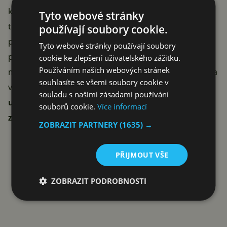
kamerou umístěnou přímo v displeji včetně
Tyto webové stránky
technologie
FaceID
, kdo by kupoval iPhone 17 Pro
používají soubory cookie.
příští rok? Spousta lidí samozřejmě ano, ale mnoho
Tyto webové stránky používají soubory
potenciálních zákazníků by interval pro výměnu
cookie ke zlepšení uživatelského zážitku.
Používáním našich webových stránek
mobilních telefonů jednoduše prodloužilo. Přechod na
souhlasíte se všemi soubory cookie v
větší senzor v letošním roce je logickým krokem a
souladu s našimi zásadami používání
uvidíme, jaké další lákadla si výrobce pro své
souborů cookie.
Více informací
zákazníky připraví
…
ZOBRAZIT PARTNERY
(1635) →
Reklama
PŘIJMOUT VŠE
ZOBRAZIT PODROBNOSTI