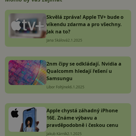
Skvělá zpráva! Apple TV+ bude o
víkendu zdarma a pro všechny.
Jak na to?
Jana Skálová
2.1.2025
2nm čipy se odkládají. Nvidia a
Qualcomm hledají řešení u
Samsungu
Libor Foltýnek
6.1.2025
Apple chystá záhadný iPhone
16E. Známe výbavu a
pravděpodobně i českou cenu
Jakub Kárník
2.1.2025