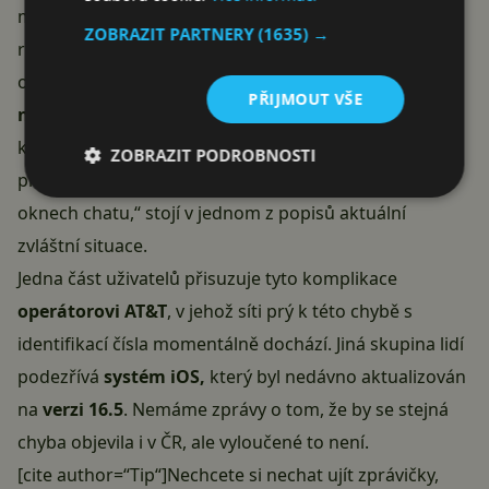
mi přišla odpověď z čísla, které bylo její, ale podivně
ZOBRAZIT PARTNERY
(1635) →
rozhozené. Kdykoliv napíšu zpět do toho chatovacího
okna, tak mi okamžitě přijde
chybová hláška o
PŘIJMOUT VŠE
neplatném čísle
, ale když napíšu v naší původní
konverzaci, tak to projde. V podstatě se moje zprávy
ZOBRAZIT PODROBNOSTI
pro ni a její zprávy pro mě zobrazují ve dvou různých
oknech chatu,“ stojí v jednom z popisů aktuální
zvláštní situace.
Jedna část uživatelů přisuzuje tyto komplikace
operátorovi AT&T
, v jehož síti prý k této chybě s
identifikací čísla momentálně dochází. Jiná skupina lidí
podezřívá
systém iOS,
který byl nedávno aktualizován
na
verzi 16.5
. Nemáme zprávy o tom, že by se stejná
chyba objevila i v ČR, ale vyloučené to není.
[cite author=“Tip“]Nechcete si nechat ujít zprávičky,