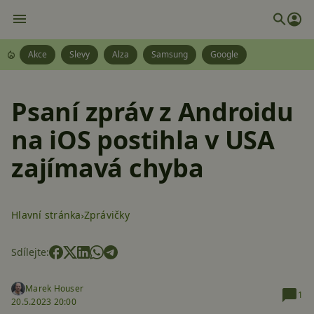
Akce
Slevy
Alza
Samsung
Google
Psaní zpráv z Androidu
na iOS postihla v USA
zajímavá chyba
Hlavní stránka
Zprávičky
Sdílejte:
Marek Houser
1
20.5.2023 20:00