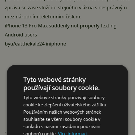
zpráva se zase vloží do stejného vlákna s nesprávným
mezinárodním telefonním číslem.
iPhone 13 Pro Max suddenly not properly texting
Android users
by
u/eatthekale24
in
iphone
Tyto webové stránky
používají soubory cookie.
Tyto webové stránky používají soubory
cookie ke zlepšení uživatelského zážitku.
Používáním našich webových stránek
souhlasíte se všemi soubory cookie v
souladu s našimi zásadami používání
„Dneska, když jsem psal kamarádce s Androidem, tak
souborů cookie.
Více informací