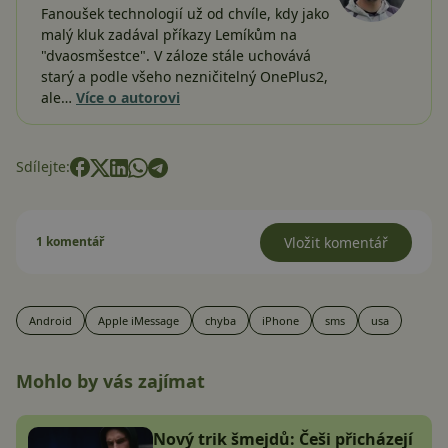
Fanoušek technologií už od chvíle, kdy jako
malý kluk zadával příkazy Lemíkům na
"dvaosmšestce". V záloze stále uchovává
starý a podle všeho nezničitelný OnePlus2,
ale…
Více o autorovi
Sdílejte:
1 komentář
Vložit komentář
Android
Apple iMessage
chyba
iPhone
sms
usa
Mohlo by vás zajímat
Nový trik šmejdů: Češi přicházejí