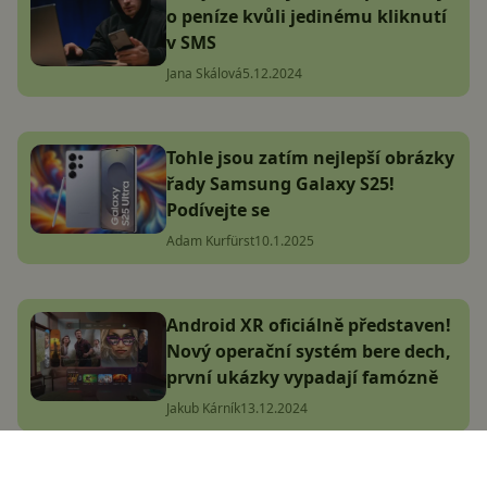
o peníze kvůli jedinému kliknutí
v SMS
Jana Skálová
5.12.2024
Tohle jsou zatím nejlepší obrázky
řady Samsung Galaxy S25!
Podívejte se
Adam Kurfürst
10.1.2025
Android XR oficiálně představen!
Nový operační systém bere dech,
první ukázky vypadají famózně
Jakub Kárník
13.12.2024