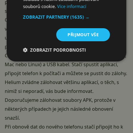
překvapeni, ale něco podobného lze provádět i na
souborů cookie.
Více informací
starších verzích systému.
ZOBRAZIT PARTNERY
(1635) →
Osvědčený nástroj Helium od zkušeného týmu
vývojářů, pracujících pod hlavičkou Clockwork Mod,
PŘIJMOUT VŠE
umožňuje zálohovat aplikace včetně jejich dat. Vše, co
potřebujete, je aplikace Helium v zařízení,
program
ZOBRAZIT PODROBNOSTI
Carbon v počítači
(k dispozici jsou verze pro
Windows
,
Mac
nebo
Linux
) a USB kabel. Stačí spustit aplikaci,
připojit telefon k počítači a můžete se pustit do zálohy.
Helium zvládne zálohovat většinu aplikací, o těch, s
nimiž si neporadí, vás bude informovat.
Doporučujeme zálohovat soubory APK, protože v
některých případech je jejich následné obnovení
snazší.
Při obnově dat do nového telefonu stačí připojit ho k