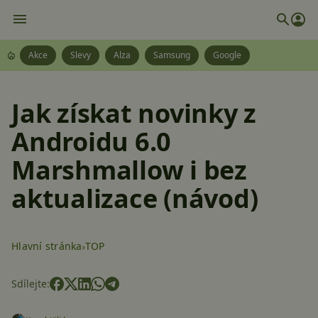
Akce
Slevy
Alza
Samsung
Google
Jak získat novinky z
Androidu 6.0
Marshmallow i bez
aktualizace (návod)
Hlavní stránka
TOP
Sdílejte: