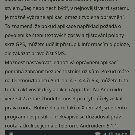
stylem „Ber, nebo nech být!“, v nejnovější verzi systému
je možné vybrané aplikaci omezit zvolená oprávnění.
To znamená, že pokud aplikace například požádá o
povolení ke čtení textových zpráv a zjišťování polohy
skrz GPS, můžete udělit přístup k informacím o poloze,
ale zakázat právo číst SMS.
Možnost nastavovat jednotlivá oprávnění aplikací
pomáhá zabránit bezpečnostním rizikům. Pokud máte
na telefonu/tabletu Android 4.3, 4.4 či 5.x, můžete tuto
funkci aktivovat díky aplikaci App Ops. Na Androidu
verze 4.2 a starší budete muset pro tyto účely získat
práva roota. Bohužel na redakční Xperii Z3 jsme tento
program nespustili – překvapivě se dožadoval práv
roota, ačkoli se jedná o telefon s Androidem 5.1.1.