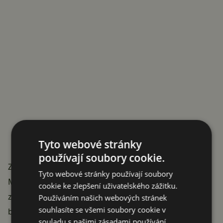
Tyto webové stránky
používají soubory cookie.
Záloha a obnova dat (bez práv roota)
Tyto webové stránky používají soubory
Marshmallow přináší velice žádanou funkci:
cookie ke zlepšení uživatelského zážitku.
zálohování aplikací s veškerými daty a jejich obnovu
Používáním našich webových stránek
souhlasíte se všemi soubory cookie v
bez nutnosti mít práva roota. Možná budete
souladu s našimi zásadami používání