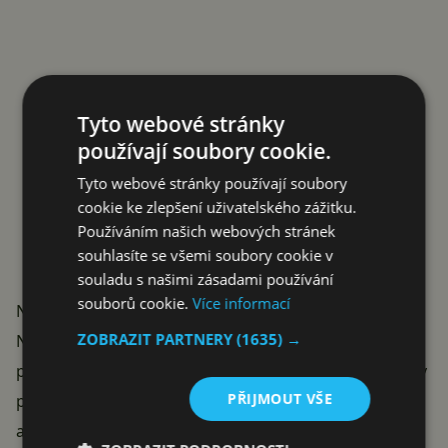
Tyto webové stránky
používají soubory cookie.
Tyto webové stránky používají soubory
cookie ke zlepšení uživatelského zážitku.
Používáním našich webových stránek
souhlasíte se všemi soubory cookie v
souladu s našimi zásadami používání
souborů cookie.
Více informací
Naděje v podobě stejnojmenné aplikaci
ZOBRAZIT PARTNERY
(1635) →
Nová aplikace v Google Play s názvem Doze slibuje
podobné fungování, jako jeho jmenovec integrovaný v
PŘIJMOUT VŠE
poslední aktualizaci Androidu. Stejně jako on po
aktivaci snímá senzory a pokud se nic neděje, zastaví