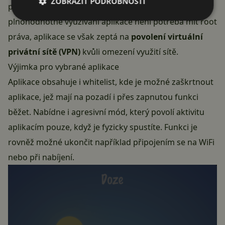
ZOBRAZIT PODROBNOSTI
procesy na pozadí a telefon si „schrupne“. Pro
plnohodnotné využívání aplikace není potřeba mít root
práva, aplikace se však zeptá na
povolení virtuální
privátní sítě (VPN)
kvůli omezení využití sítě.
Výjimka pro vybrané aplikace
Aplikace obsahuje i whitelist, kde je možné zaškrtnout
aplikace, jež mají na pozadí i přes zapnutou funkci
běžet. Nabídne i agresivní mód, který povolí aktivitu
aplikacím pouze, když je fyzicky spustíte. Funkci je
rovněž možné ukončit například připojením se na WiFi
nebo při nabíjení.