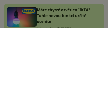
Máte chytré osvětlení IKEA?
Tuhle novou funkci určitě
oceníte
Adam Kurfürst
15.12.2024
Na Obchod Play přišla skvělá
aplikace, která vám nahlas
přečte knihu i PDF. Ovládá i
češtinu
Adam Kurfürst
24.8.2024
5 důvodů, proč si vypínat Wi-Fi v
mobilu
Jana Skálová
1.11.2024