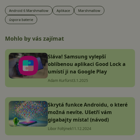
Android 6 Marshmallow
Aplikace
Marshmallow
úspora baterie
Mohlo by vás zajímat
Sláva! Samsung vylepší
oblíbenou aplikaci Good Lock a
umístí ji na Google Play
Adam Kurfürst
3.1.2025
Skrytá funkce Androidu, o které
možná nevíte. Ušetří vám
gigabajty místa! (návod)
Libor Foltýnek
11.12.2024