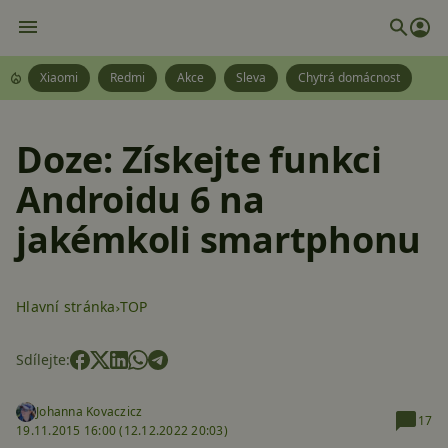
Xiaomi
Redmi
Akce
Sleva
Chytrá domácnost
Doze: Získejte funkci
Androidu 6 na
jakémkoli smartphonu
Hlavní stránka
TOP
Sdílejte:
Johanna Kovaczicz
17
19.11.2015 16:00 (
12.12.2022 20:03)