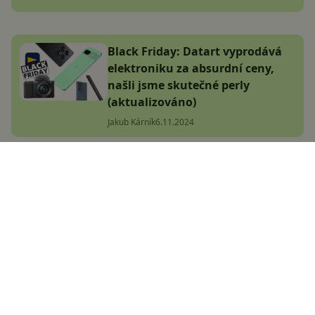
Black Friday: Datart vyprodává
elektroniku za absurdní ceny,
našli jsme skutečné perly
(aktualizováno)
Jakub Kárník
6.11.2024
POCO X7 (Pro) přichází do Česka!
Za skvělou cenu nabídnou nejen
vysoký výkon
Adam Kurfürst
9.1.2025
Jakou výbavu přinese Xiaomi 15T
Pro? Nejspíš známe první detaily!