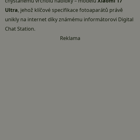
chystanému vrcholu nabídky – modelu
Xiaomi 17
Ultra
, jehož klíčové specifikace fotoaparátů právě
unikly na internet díky známému informátorovi Digital
Chat Station.
Reklama