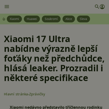
Xiaomi
Huawei
Soukromí
Akce
Sleva
Xiaomi 17 Ultra
nabídne výrazně lepší
foťáky než předchůdce,
hlásá leaker. Prozradil i
některé specifikace
Hlavní stránka
Zprávičky
Xiaomi nedávno představilo tříčlennou rodinku