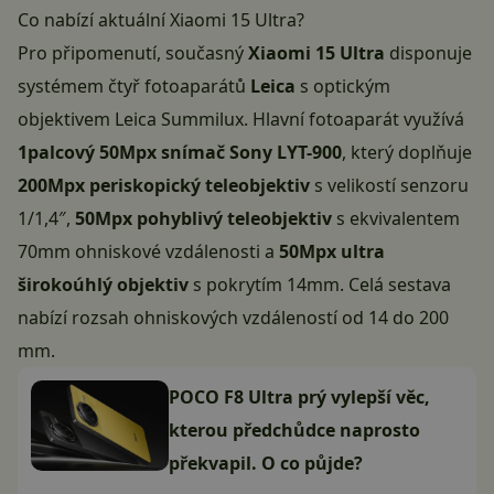
Co nabízí aktuální Xiaomi 15 Ultra?
Pro připomenutí, současný
Xiaomi 15 Ultra
disponuje
systémem čtyř fotoaparátů
Leica
s optickým
objektivem Leica Summilux. Hlavní fotoaparát využívá
1palcový 50Mpx snímač Sony LYT-900
, který doplňuje
200Mpx periskopický teleobjektiv
s velikostí senzoru
1/1,4″,
50Mpx pohyblivý teleobjektiv
s ekvivalentem
70mm ohniskové vzdálenosti a
50Mpx ultra
širokoúhlý objektiv
s pokrytím 14mm. Celá sestava
nabízí rozsah ohniskových vzdáleností od 14 do 200
mm.
POCO F8 Ultra prý vylepší věc,
kterou předchůdce naprosto
překvapil. O co půjde?