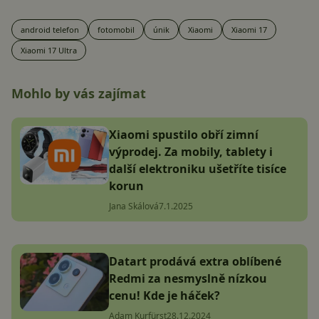
android telefon
fotomobil
únik
Xiaomi
Xiaomi 17
Xiaomi 17 Ultra
Mohlo by vás zajímat
Xiaomi spustilo obří zimní
výprodej. Za mobily, tablety i
další elektroniku ušetříte tisíce
korun
Jana Skálová
7.1.2025
Datart prodává extra oblíbené
Redmi za nesmyslně nízkou
cenu! Kde je háček?
Adam Kurfürst
28.12.2024