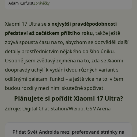
Adam Kurfürst
Zprávičky
Xiaomi 17 Ultra se
s nejvyšší pravděpodobností
představí až začátkem příštího roku
, takže ještě
zbývá spousta času na to, abychom se dozvěděli další
detaily prostřednictvím nějakého dalšího úniku.
Osobně jsem zvědavý zejména na to, zda se Xiaomi
doopravdy uchýlí k vydání dvou různých variant s
odlišnými paletami funkcí – a ještě více na to, v čem
budou rozdíly mezi nimi skutečně spočívat.
Plánujete si pořídit Xiaomi 17 Ultra?
Zdroje:
Digital Chat Station/Weibo
,
GSMArena
Přidat Svět Androida mezi preferované stránky na