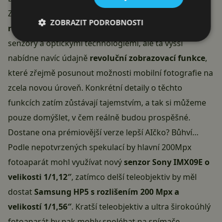
Zajímavostí je, že Xiaomi 17 Ultra má dorazit ve
dvou
ZOBRAZIT PODROBNOSTI
různých verzích
. Obě budou sice vybaveny stejnými
senzory a optickými technologiemi, ale ta vyšší
nabídne navíc údajně
revoluční zobrazovací funkce
,
které zřejmě posunout možnosti mobilní fotografie na
zcela novou úroveň. Konkrétní detaily o těchto
funkcích zatím zůstávají tajemstvím, a tak si můžeme
pouze domýšlet, v čem reálně budou prospěšné.
Dostane ona prémiovější verze lepší AIčko? Bůhví…
Podle nepotvrzených spekulací by hlavní 200Mpx
fotoaparát mohl využívat nový
senzor Sony IMX09E o
velikosti 1/1,12″
, zatímco delší teleobjektiv by měl
dostat
Samsung HP5 s rozlišením 200 Mpx a
velikostí 1/1,56″
. Kratší teleobjektiv a ultra širokoúhlý
fotoaparát by pak mohly spoléhat na snímače