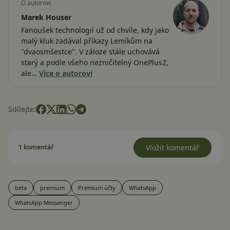
O autorovi
Marek Houser
Fanoušek technologií už od chvíle, kdy jako
malý kluk zadával příkazy Lemíkům na
"dvaosmšestce". V záloze stále uchovává
starý a podle všeho nezničitelný OnePlus2,
ale…
Více o autorovi
Sdílejte:
1 komentář
Vložit komentář
beta
premium
Premium účty
WhatsApp
WhatsApp Messenger