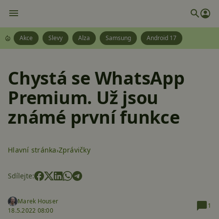
Akce
Slevy
Alza
Samsung
Android 17
Chystá se WhatsApp
Premium. Už jsou
známé první funkce
Hlavní stránka
Zprávičky
Sdílejte:
Marek Houser
1
18.5.2022 08:00