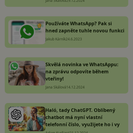
Jana Skálová
29.12.2024
Používáte WhatsApp? Pak si
hned zapněte tuhle novou funkci
Jakub Kárník
24.6.2023
Skvělá novinka ve WhatsAppu:
na zprávu odpovíte během
vteřiny!
Jana Skálová
14.12.2024
Haló, tady ChatGPT. Oblíbený
chatbot má nyní vlastní
telefonní číslo, využijete ho i vy
Adam Kurfürst
21.12.2024