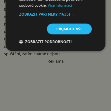
Běžné uživatele pak může těšit, že business profily
souborů cookie.
Více informací
budou moci nastavit
zkrácený odkaz
pro snadnější
ZOBRAZIT PARTNERY
(1635) →
vyhledání svého účtu pro konverzace. Tato URL
neukryje stávající mobilní číslo a není ani náhradou za
PŘIJMOUT VŠE
uživatelské jméno, ale bude šikovnou zkratkou pro
rychlé poslání zprávy. Další podrobnosti, například o
ZOBRAZIT PODROBNOSTI
ceně premium účtu, jiných výhodách nebo datu
spuštění, zatím známé nejsou.
Reklama