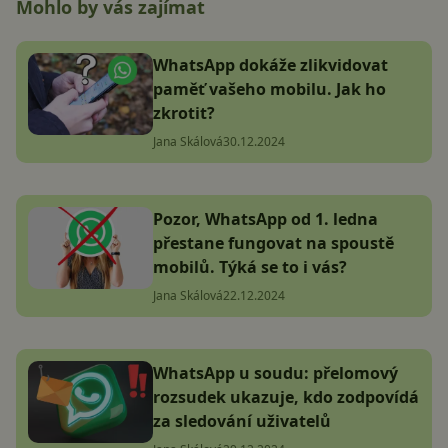
Mohlo by vás zajímat
WhatsApp dokáže zlikvidovat
paměť vašeho mobilu. Jak ho
zkrotit?
Jana Skálová
30.12.2024
Pozor, WhatsApp od 1. ledna
přestane fungovat na spoustě
mobilů. Týká se to i vás?
Jana Skálová
22.12.2024
WhatsApp u soudu: přelomový
rozsudek ukazuje, kdo zodpovídá
za sledování uživatelů