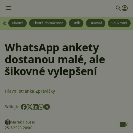
Xiaomi
Chytrá domácnost
Únik
Huawei
Soukromí
WhatsApp ankety
dostanou malé, ale
šikovné vylepšení
Hlavní stránka
Zprávičky
Sdílejte:
Marek Houser
0
25.3.2023 20:00