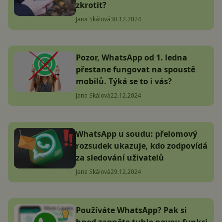
zkrotit?
Jana Skálová
30.12.2024
Pozor, WhatsApp od 1. ledna
přestane fungovat na spoustě
mobilů. Týká se to i vás?
Jana Skálová
22.12.2024
WhatsApp u soudu: přelomový
rozsudek ukazuje, kdo zodpovídá
za sledování uživatelů
Jana Skálová
29.12.2024
Používáte WhatsApp? Pak si