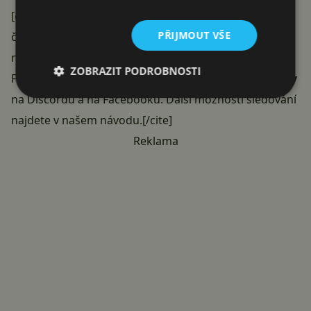
[cite author=“Tip“]Nechcete si nechat ujít zprávičky,
PŘIJMOUT VŠE
články, návody či recenze ze Světa Androida? Můžete
nás
sledovat
i přímo přes
Google News
nebo
na
ZOBRAZIT PODROBNOSTI
Facebookové stránce
. Máme také
komunitní skupiny
na Discordu
a
na Facebooku
. Další možnosti sledování
najdete v našem
návodu
.[/cite]
Reklama