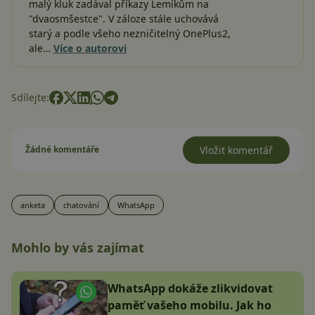
malý kluk zadával příkazy Lemíkům na
"dvaosmšestce". V záloze stále uchovává
starý a podle všeho nezničitelný OnePlus2,
ale…
Více o autorovi
Sdílejte:
Žádné komentáře
Vložit komentář
anketa
chatování
WhatsApp
Mohlo by vás zajímat
WhatsApp dokáže zlikvidovat
paměť vašeho mobilu. Jak ho