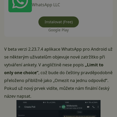
WhatsApp LLC
Instalovat (Free)
Google Play
V beta verzi 2.23.7.4 aplikace WhatsApp pro Android už
se některým uživatelům objevuje nové zatržítko při
vytváření ankety. V angličtině nese popis
„Limit to
only one choice“
, což bude do češtiny pravděpodobně
přeloženo přibližně jako „Omezit na jednu odpověď“.
Pokud už nový prvek vidíte, můžete nám finální český
název napsat.