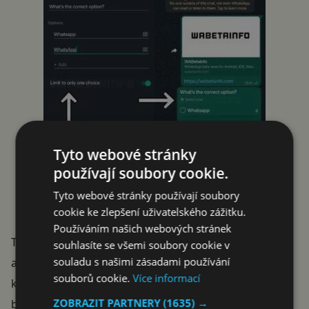
Tyto webové stránky
používají soubory cookie.
Tyto webové stránky používají soubory
cookie ke zlepšení uživatelského zážitku.
Používáním našich webových stránek
Tato vítaná novinka pak umožní vytvářet striktní
souhlasíte se všemi soubory cookie v
souladu s našimi zásadami používání
ankety, ve kterých se mají odpovídající jasně vyjádřit,
souborů cookie.
Více informací
která možnost je pro ně nejlepší. Nejčastěji se to asi
ZOBRAZIT PARTNERY
(1635) →
bude hodit při rozhodování mezi dvěma variantami.