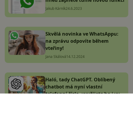
hned zapněte tuhle novou funkci
Jakub Kárník
24.6.2023
Skvělá novinka ve WhatsAppu:
na zprávu odpovíte během
vteřiny!
Jana Skálová
14.12.2024
Haló, tady ChatGPT. Oblíbený
chatbot má nyní vlastní
telefonní číslo, využijete ho i vy
Adam Kurfürst
21.12.2024