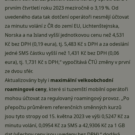
prvním čtvrtletí roku 2023 meziročně o 3,19 %. Od
uvedeného data tak dotčení operátoři nesmějí účtovat
za minutu volání z ČR do zemí EU, Lichtenštejnska,
Norska a na Island vyšší jednotkovou cenu než 4,531
Kč bez DPH (0,19 eura), tj. 5,483 Kč s DPH a za odeslání
jedné SMS částku vyšší než 1,431 Kč bez DPH (0,06
eura), tj. 1,731 Kč s DPH,“ vypočítává ČTÚ změny v první
ze dvou sfér.
Aktualizovány byly i
maximální velkoobchodní
roamingové ceny
, které si tuzemští mobilní operátoři
mohou účtovat za regulovaný roamingový provoz. „Po
přepočtu průměrem referenčních směnných kurzů
jsou tyto stropy od 15. května 2023 ve výši 0,5247 Kč za
minutu volání, 0,0954 Kč za SMS a 42,9306 Kč za 1 GB
dat (všechny ceny jsou uvedeny bez DPH),“ dodává