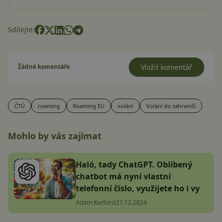
Sdílejte:
Žádné komentáře
Vložit komentář
ČTÚ
roaming
Roaming EU
volání
Volání do zahraničí
Mohlo by vás zajímat
Haló, tady ChatGPT. Oblíbený
chatbot má nyní vlastní
telefonní číslo, využijete ho i vy
Adam Kurfürst
21.12.2024