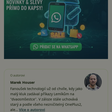
O autorovi
Marek Houser
Fanoušek technologií už od chvíle, kdy jako
malý kluk zadával příkazy Lemíkům na
"dvaosmšestce". V záloze stále uchovává
starý a podle všeho nezničitelný OnePlus2,
ale…
Více o autorovi