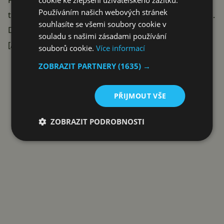
Facebookové stránce
a také na
Instagramu
. Máme
cookie ke zlepšení uživatelského zážitku.
Používáním našich webových stránek
také
komunitní skupiny
na Discordu
a
na Facebooku
.
souhlasíte se všemi soubory cookie v
Další možnosti sledování najdete v našem
návodu
.
souladu s našimi zásadami používání
[/cite]
souborů cookie.
Více informací
Reklama
ZOBRAZIT PARTNERY
(1635) →
PŘIJMOUT VŠE
ZOBRAZIT PODROBNOSTI