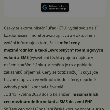
Český telekomunikační úřad (ČTÚ) vydal svou další
každoměsíční monitorovací zprávu a v aktuálním
vydání informuje o tom, že se
mění ceny
mezinárodních a také „evropských“ roamingových
volání a SMS
(vysvětlení těchto pojmů
najdete v
našem starším článku
). A změna je to z pohledu
zákazníků příjemná. Ceny se totiž snižují. I když jde
hlavně o úpravu ve velkoobchodní sféře, nepřímé
výhody pocítí i koncoví uživatelé.
„Od 15. května 2023 došlo ke snížení
maximálních
cen mezinárodního volání a SMS do zemí EHP
.
Snížení cen odráží posílení české koruny oproti euru v