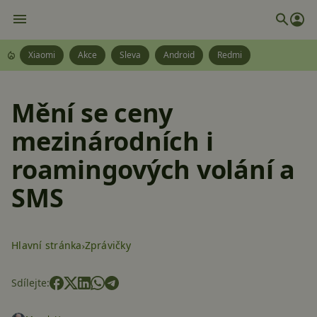
Xiaomi
Akce
Sleva
Android
Redmi
Mění se ceny
mezinárodních i
roamingových volání a
SMS
Hlavní stránka
Zprávičky
Sdílejte: