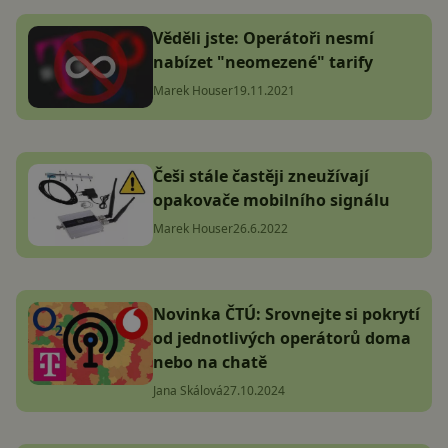
Věděli jste: Operátoři nesmí
nabízet "neomezené" tarify
Marek Houser
19.11.2021
Češi stále častěji zneužívají
opakovače mobilního signálu
Marek Houser
26.6.2022
Novinka ČTÚ: Srovnejte si pokrytí
od jednotlivých operátorů doma
nebo na chatě
Jana Skálová
27.10.2024