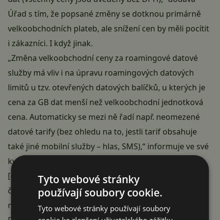
Úřad s tím, že popsané změny se dotknou primárně
velkoobchodních plateb, ale snížení cen by měli pocítit
i zákazníci. I když jinak.
„Změna velkoobchodní ceny za roamingové datové
služby má vliv i na úpravu roamingových datových
limitů u tzv. otevřených datových balíčků, u kterých je
cena za GB dat menší než velkoobchodní jednotková
cena. Automaticky se mezi ně řadí např. neomezené
datové tarify (bez ohledu na to, jestli tarif obsahuje
také jiné mobilní služby – hlas, SMS),“ informuje ve své
květnové monitorovací zprávě
ČTÚ.
[cite author=“Tip“]Nechcete si nechat ujít zprávičky,
Tyto webové stránky
články, návody či recenze ze Světa Androida? Můžete
používají soubory cookie.
nás
sledovat
třeba přes
Google News
, na
Tyto webové stránky používají soubory