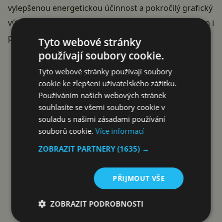
vylepšenou energetickou účinnost a pokročilý grafický
výkon. Tato kombinace by měla zajistit špičkový výkon i
při náročných úlohách a hrách.
Tyto webové stránky
používají soubory cookie.
Tyto webové stránky používají soubory
VIVO X200 PRO NA ALZA.CZ
cookie ke zlepšení uživatelského zážitku.
Používáním našich webových stránek
souhlasíte se všemi soubory cookie v
souladu s našimi zásadami používání
Reklama
souborů cookie.
Více informací
ZOBRAZIT PARTNERY
(1635) →
PŘIJMOUT VŠE
ZOBRAZIT PODROBNOSTI