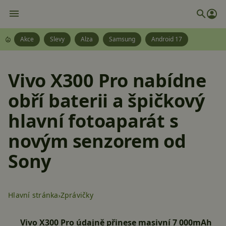
Akce
Slevy
Alza
Samsung
Android 17
Vivo X300 Pro nabídne
obří baterii a špičkový
hlavní fotoaparát s
novým senzorem od
Sony
Hlavní stránka
Zprávičky
Vivo X300 Pro údajně přinese masivní 7 000mAh