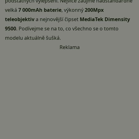
podstatných vylepšení. Nejvíce zaujme nadstandardně
velká
7 000mAh baterie
, výkonný
200Mpx
teleobjektiv
a nejnovější čipset
MediaTek Dimensity
9500
. Podívejme se na to, co všechno se o tomto
modelu aktuálně šušká.
Reklama