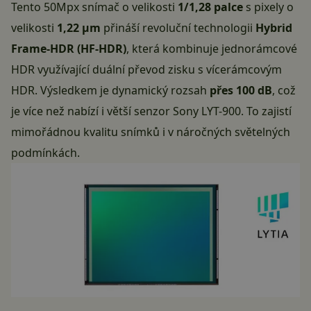
Tento 50Mpx
snímač o velikosti
1/1,28 palce
s pixely o
velikosti
1,22 μm
přináší revoluční technologii
Hybrid
Frame-HDR (HF-HDR)
, která kombinuje jednorámcové
HDR využívající duální převod zisku s vícerámcovým
HDR. Výsledkem je dynamický rozsah
přes 100 dB
, což
je více než nabízí i větší senzor Sony LYT-900. To zajistí
mimořádnou kvalitu snímků i v náročných světelných
podmínkách.