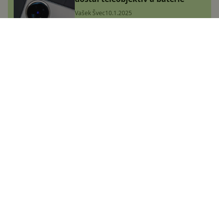
Vašek Švec
10.1.2025
Tohle Redmi bude zaručeně
trhák. Dostalo obří baterii a nový
procesor, stojí přitom málo
Adam Kurfürst
2.1.2025
Tohle jsou zatím nejlepší obrázky
řady Samsung Galaxy S25!
Podívejte se
Adam Kurfürst
10.1.2025
Google Pixel 10 Pro se