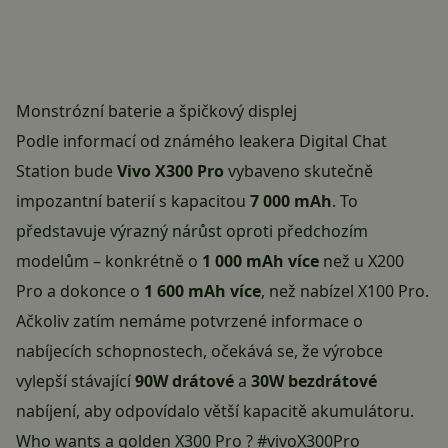
Monstrózní baterie a špičkový displej
Podle informací od známého leakera Digital Chat
Station bude
Vivo X300 Pro
vybaveno skutečně
impozantní baterií s kapacitou
7 000 mAh
. To
představuje výrazný nárůst oproti předchozím
modelům – konkrétně o
1 000 mAh více
než u X200
Pro a dokonce o
1 600 mAh více
, než nabízel X100 Pro.
Ačkoliv zatím nemáme potvrzené informace o
nabíjecích schopnostech, očekává se, že výrobce
vylepší stávající
90W drátové
a
30W bezdrátové
nabíjení, aby odpovídalo větší kapacitě akumulátoru.
Who wants a golden X300 Pro ?
#vivoX300Pro