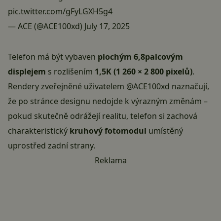
pic.twitter.com/gFyLGXH5g4
— ACE (@ACE100xd)
July 17, 2025
Telefon má být vybaven
plochým 6,8palcovým
displejem
s rozlišením
1,5K (1 260 × 2 800 pixelů)
.
Rendery zveřejněné uživatelem @ACE100xd naznačují,
že po stránce designu nedojde k výrazným změnám –
pokud skutečně odrážejí realitu, telefon si zachová
charakteristický
kruhový fotomodul
umístěný
uprostřed zadní strany.
Reklama