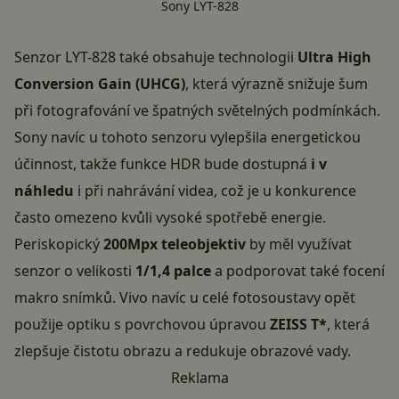
Sony LYT-828
Senzor LYT-828 také obsahuje technologii
Ultra High
Conversion Gain (UHCG)
, která výrazně snižuje šum
při fotografování ve špatných světelných podmínkách.
Sony navíc u tohoto senzoru vylepšila energetickou
účinnost, takže funkce HDR bude dostupná
i v
náhledu
i při nahrávání videa, což je u konkurence
často omezeno kvůli vysoké spotřebě energie.
Periskopický
200Mpx teleobjektiv
by měl využívat
senzor o velikosti
1/1,4 palce
a podporovat také focení
makro snímků. Vivo navíc u celé fotosoustavy opět
použije optiku s povrchovou úpravou
ZEISS T*
, která
zlepšuje čistotu obrazu a redukuje obrazové vady.
Reklama