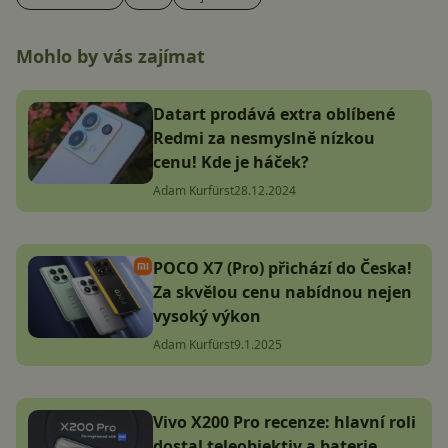
Mohlo by vás zajímat
Datart prodává extra oblíbené
Redmi za nesmyslně nízkou
cenu! Kde je háček?
Adam Kurfürst
28.12.2024
POCO X7 (Pro) přichází do Česka!
Za skvělou cenu nabídnou nejen
vysoký výkon
Adam Kurfürst
9.1.2025
Vivo X200 Pro recenze: hlavní roli
dostal teleobjektiv a baterie