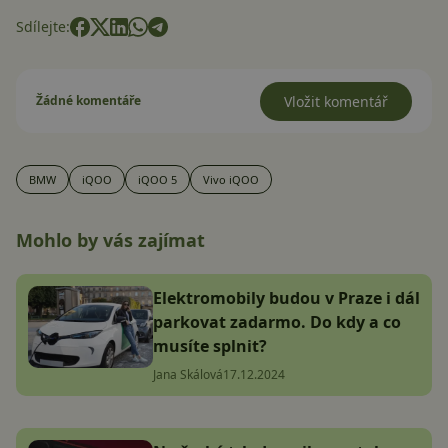
Sdílejte:
Žádné komentáře
Vložit komentář
BMW
iQOO
iQOO 5
Vivo iQOO
Mohlo by vás zajímat
Elektromobily budou v Praze i dál
parkovat zadarmo. Do kdy a co
musíte splnit?
Jana Skálová
17.12.2024