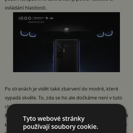
ovládání hlasitosti.
Po stranách je vidět také zbarvení do modré, které
vypadá skvěle. To, zda se ho ale dočkáme není v tuto
chvíli jasné. Co se týče specifikací, můžeme počítat se
Snapdragonem 865, 120 Hz AMOLED panelem a také
Tyto webové stránky
ultrarychlým 120 W nabíjením
. Otázkou je, kolik si za
používají soubory cookie.