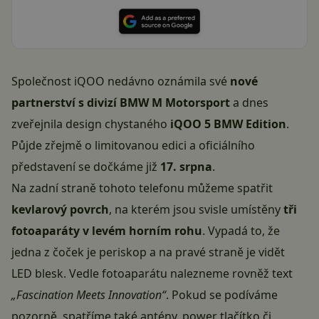
Společnost
iQOO
nedávno oznámila své
nové
partnerství s divizí BMW M Motorsport
a dnes
zveřejnila design chystaného
iQOO 5 BMW Edition
.
Půjde zřejmě o limitovanou edici a oficiálního
představení se dočkáme již
17. srpna
.
Na zadní straně tohoto telefonu můžeme spatřit
kevlarový povrch
, na kterém jsou svisle umístěny
tři
fotoaparáty v levém horním rohu
. Vypadá to, že
jedna z čoček je periskop a na pravé straně je vidět
LED blesk. Vedle fotoaparátu nalezneme rovněž text
„Fascination Meets Innovation“
. Pokud se podíváme
pozorně, spatříme také antény, power tlačítko či