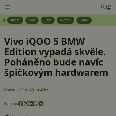
Xiaomi
Akce
Sleva
Android
Redmi
Vivo iQOO 5 BMW
Edition vypadá skvěle.
Poháněno bude navíc
špičkovým hardwarem
Hlavní stránka
Zprávičky
Sdílejte: