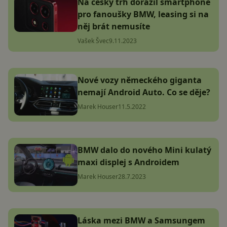
Na český trh dorazil smartphone
pro fanoušky BMW, leasing si na
něj brát nemusíte
Vašek Švec
9.11.2023
Nové vozy německého giganta
nemají Android Auto. Co se děje?
Marek Houser
11.5.2022
BMW dalo do nového Mini kulatý
maxi displej s Androidem
Marek Houser
28.7.2023
Láska mezi BMW a Samsungem