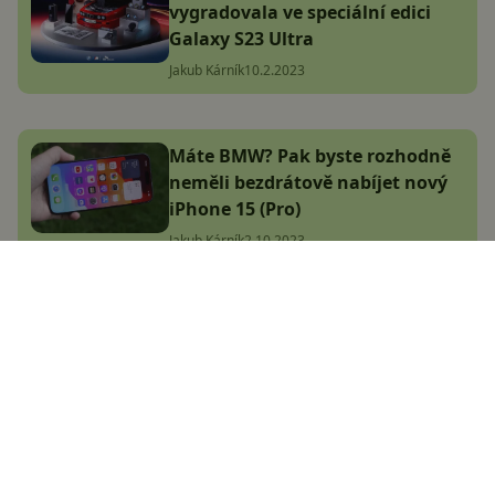
vygradovala ve speciální edici
Galaxy S23 Ultra
Jakub Kárník
10.2.2023
Máte BMW? Pak byste rozhodně
neměli bezdrátově nabíjet nový
iPhone 15 (Pro)
Jakub Kárník
2.10.2023
Největší český magazín
zaměřený na operační