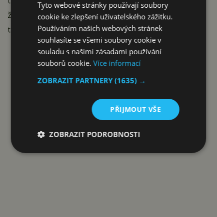
tuto edici výrobce řekne. Dokážeme si ale představit,
Tyto webové stránky používají soubory
že zarytí fanoušci německé automobilky budou
cookie ke zlepšení uživatelského zážitku.
Používáním našich webových stránek
telefonem nadšeni.
souhlasíte se všemi soubory cookie v
Reklama
souladu s našimi zásadami používání
souborů cookie.
Více informací
ZOBRAZIT PARTNERY
(1635) →
PŘIJMOUT VŠE
ZOBRAZIT PODROBNOSTI