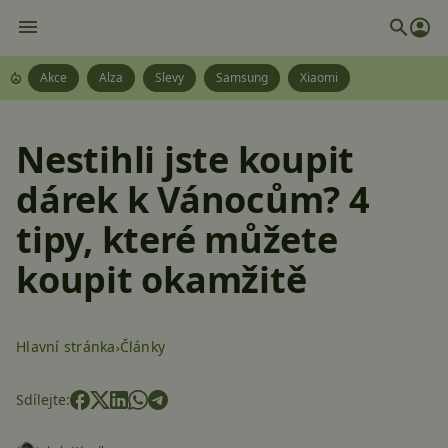
Akce
Alza
Slevy
Samsung
Xiaomi
Nestihli jste koupit
dárek k Vánocům? 4
tipy, které můžete
koupit okamžitě
Hlavní stránka
Články
Sdílejte: