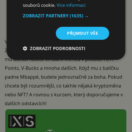
souborů cookie.
Více informací
ZOBRAZIT PARTNERY
(1635) →
PŘIJMOUT VŠE
Virtuální měna/kryptoměna
ZOBRAZIT PODROBNOSTI
Znáte někoho, kdo rád hraje online hry? Možná byste
mu udělali radost virtuální měnou v podobě FIFA
Points, V-Bucks a mnoha dalších. Když mu z balíčku
padne Mbappé, budete jednoznačně za boha. Pokud
chcete být rozumnější, co takhle nějaká
kryptoměna
nebo NFT? A rovnou s kurzem, který doporučujeme v
dalších odstavcích!