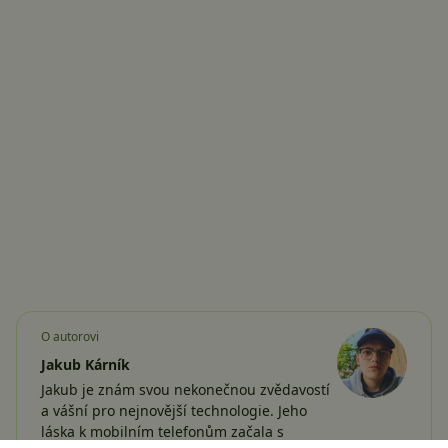
O autorovi
Jakub Kárník
Jakub je znám svou nekonečnou zvědavostí
a vášní pro nejnovější technologie. Jeho
láska k mobilním telefonům začala s