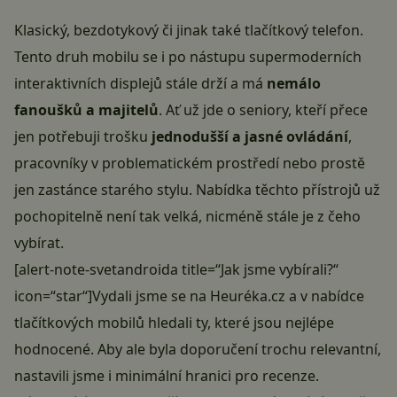
Klasický, bezdotykový či jinak také
tlačítkový telefon
.
Tento druh mobilu se i po nástupu supermoderních
interaktivních displejů stále drží a má
nemálo
fanoušků a majitelů
. Ať už jde o seniory, kteří přece
jen potřebuji trošku
jednodušší a jasné ovládání
,
pracovníky v problematickém prostředí nebo prostě
jen zastánce starého stylu. Nabídka těchto přístrojů už
pochopitelně není tak velká, nicméně stále je z čeho
vybírat.
[alert-note-svetandroida title=“Jak jsme vybírali?“
icon=“star“]Vydali jsme se na
Heuréka.cz
a v nabídce
tlačítkových mobilů hledali ty, které jsou nejlépe
hodnocené. Aby ale byla doporučení trochu relevantní,
nastavili jsme i minimální hranici pro recenze.