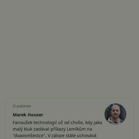
O autorovi
Marek Houser
Fanoušek technologií už od chvíle, kdy jako
malý kluk zadával příkazy Lemíkům na
"dvaosmšestce". V záloze stále uchovává