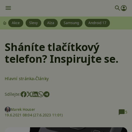
Akce
Slevy
Alza
Samsung
Android 17
Sháníte tlačítkový
telefon? Inspirujte se.
Hlavní stránka
Články
Sdílejte:
Marek Houser
5
19.6.2021 08:04 (
27.6.2023 11:01)