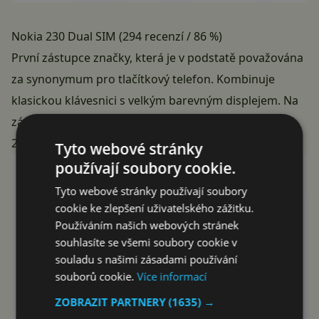
Nokia 230 Dual SIM (294 recenzí / 86 %)
První zástupce značky, která je v podstatě považována
za synonymum pro tlačítkový telefon. Kombinuje
klasickou klávesnici s velkým barevným displejem. Na
zádech má 2megapixelový foťák. Připravte si na něj 1
220 – 2 729 Kč.
Tyto webové stránky
používají soubory cookie.
Tyto webové stránky používají soubory
cookie ke zlepšení uživatelského zážitku.
Používáním našich webových stránek
souhlasíte se všemi soubory cookie v
souladu s našimi zásadami používání
souborů cookie.
Více informací
ZOBRAZIT PARTNERY
(1635) →