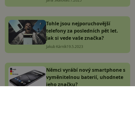
Jana Skálová
6.1.2025
Tohle jsou nejporuchovější
telefony za posledních pět let.
Jak si vede vaše značka?
Jakub Kárník
19.5.2023
Němci vyrábí nový smartphone s
vyměnitelnou baterií, uhodnete
jeho značku?
Vašek Švec
1.11.2021
Nejlepší chytré hodinky 2019:
Jaké vybrat podle ceny a funkcí?
Lukáš Altman
26.6.2019