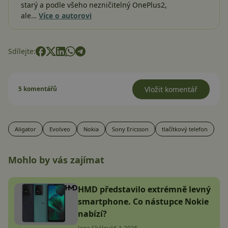
starý a podle všeho nezničitelný OnePlus2,
ale…
Více o autorovi
Sdílejte:
5 komentářů
Vložit komentář
Aligator
Evolveo
Nokia
Sony Ericsson
tlačítkový telefon
Mohlo by vás zajímat
HMD představilo extrémně levný
smartphone. Co nástupce Nokie
nabízí?