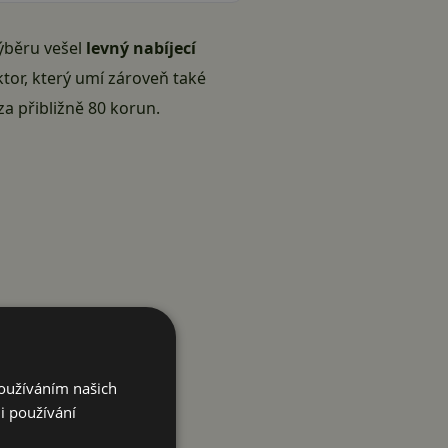
výběru vešel
levný nabíjecí
or, který umí zároveň také
za přibližně 80 korun.
Používáním našich
i používání