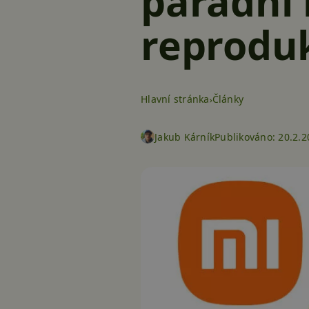
parádní 
reprodu
Hlavní stránka
Články
Jakub Kárník
Publikováno:
20.2.2