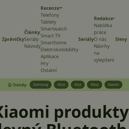
Recenze
Telefony
Redakce
Tablety
Nabídka
Smartwatch
Články
práce
Smart TV
Zprávičky
Seriály
Seriály
O nás
Slevy
Smarthome
Návody
Návrhy
Elektrokoloběžky
na
Aplikace
vylepšení
Hry
Ostatní
Trendy:
Samsung
Akce
Alza
Slevy
Xiaomi
Xiaomi produkty