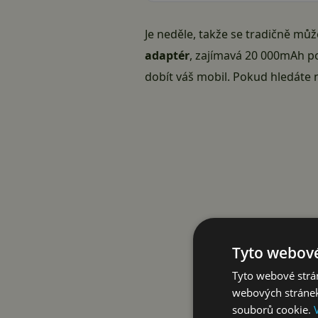
Je neděle, takže se tradičně můž
adaptér
, zajímavá 20 000mAh p
dobít váš mobil. Pokud hledáte
Tyto webové
Tyto webové strán
webových stránek
souborů cookie.