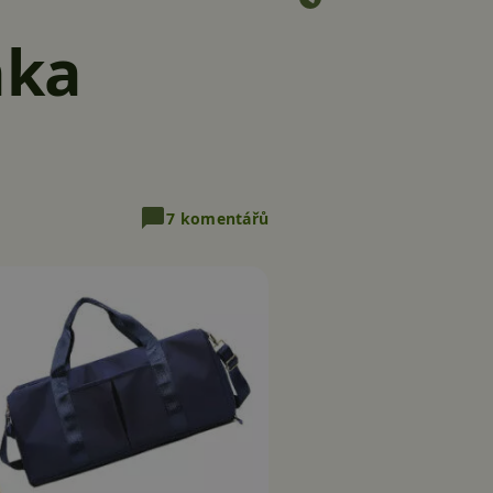
nka
7 komentářů