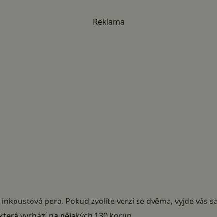
Reklama
á inkoustová pera. Pokud zvolíte verzi se dvěma, vyjde vás
, která vychází na nějakých 130 korun.