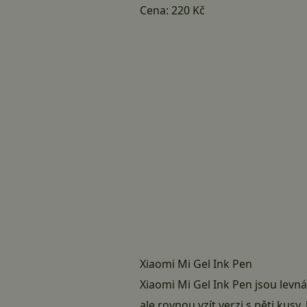
Cena:
220 Kč
Xiaomi Mi Gel Ink Pen
Xiaomi Mi Gel Ink Pen jsou levn
ale rovnou vzít verzi s pěti kusy