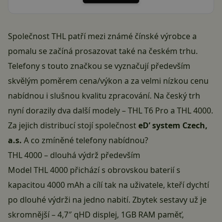
Společnost THL patří mezi známé čínské výrobce a
pomalu se začíná prosazovat také na českém trhu.
Telefony s touto značkou se vyznačují především
skvělým poměrem cena/výkon a za velmi nízkou cenu
nabídnou i slušnou kvalitu zpracování. Na český trh
nyní dorazily dva další modely – THL T6 Pro a THL 4000.
Za jejich distribucí stojí společnost
eD’ system Czech,
a.s.
A co zmíněné telefony nabídnou?
THL 4000 – dlouhá výdrž především
Model THL 4000 přichází s obrovskou baterií s
kapacitou 4000 mAh a cílí tak na uživatele, kteří dychtí
po dlouhé výdrži na jedno nabití. Zbytek sestavy už je
skromnější – 4,7″ qHD displej, 1GB RAM paměť,