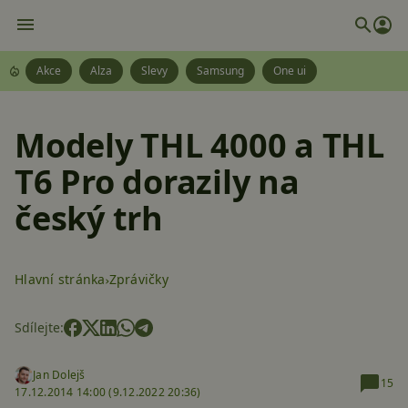
Akce
Alza
Slevy
Samsung
One ui
Modely THL 4000 a THL
T6 Pro dorazily na
český trh
Hlavní stránka
Zprávičky
Sdílejte:
Jan Dolejš
15
17.12.2014 14:00 (
9.12.2022 20:36)