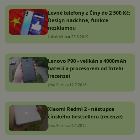
Levné telefony z Číny do 2 500 Kč:
Design nadchne, funkce
nezklamou
Lukáš Altman
23.6.2019
Lenovo P90 - velikán s 4000mAh
baterií a procesorem od Intelu
(recenze)
Jirka Pernica
12.7.2015
Xiaomi Redmi 2 - nástupce
čínského bestselleru (recenze)
Jirka Pernica
26.1.2015