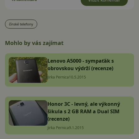
čínské telefony
Mohlo by vás zajímat
Lenovo A5000 - sympaťák s
obrovskou výdrží (recenze)
Jirka Pernica
10.5.2015
Honor 3C - levný, ale výkonný
šikula s 2 GB RAM a Dual SIM
(recenze)
Jirka Pernica
9.1.2015