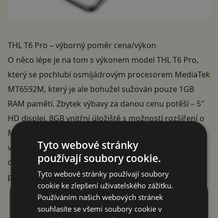
THL T6 Pro – výborný poměr cena/výkon
O něco lépe je na tom s výkonem model THL T6 Pro,
který se pochlubí osmijádrovým procesorem MediaTek
MT6592M, který je ale bohužel sužován pouze 1GB
RAM pamětí. Zbytek výbavy za danou cenu potěší – 5″
HD displej, 8GB vnitřní úložiště s možností rozšíření o
MicroSD kartu, 8MPx fotoaparát a systém Android ve
Tyto webové stránky
verzi 4.4.2. Baterie nabídne kapacitu 1900 mAh. S
používají soubory cookie.
cenou 3499 Kč se jedná o telefon s velmi zajímavým
Tyto webové stránky používají soubory
poměrem cena/výkon.
cookie ke zlepšení uživatelského zážitku.
Používáním našich webových stránek
souhlasíte se všemi soubory cookie v