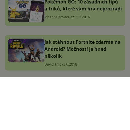
Pokémon GO: 10 zásadních tipů
a triků, které vám hra neprozradí
Johanna Kovaczicz
11.7.2016
Jak stáhnout Fortnite zdarma na
Android? Možností je hned
několik
David Trlica
3.6.2018
Elon Musk pokořil světový
rekord. Možná u toho ale
podváděl
Jana Skálová
26.11.2024