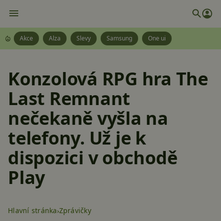
Akce
Alza
Slevy
Samsung
One ui
Konzolová RPG hra The
Last Remnant
nečekaně vyšla na
telefony. Už je k
dispozici v obchodě
Play
Hlavní stránka
Zprávičky