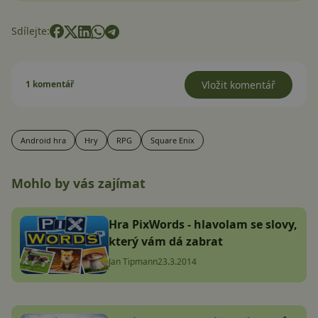
Sdílejte:
1 komentář
Vložit komentář
Android hra
Hry
RPG
Square Enix
Mohlo by vás zajímat
Hra PixWords - hlavolam se slovy,
který vám dá zabrat
Jan Tipmann
23.3.2014