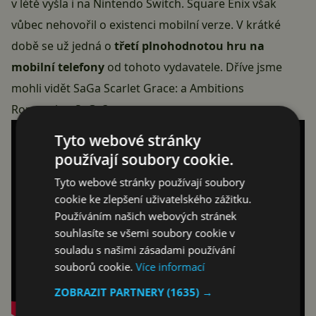
v létě vyšla i na Nintendo Switch. Square Enix však
vůbec nehovořil o existenci mobilní verze. V krátké
době se už jedná o
třetí plnohodnotou hru na
mobilní telefony
od tohoto vydavatele. Dříve jsme
mohli vidět SaGa Scarlet Grace: a Ambitions
Romancing SaGa3.
Tyto webové stránky
používají soubory cookie.
Tyto webové stránky používají soubory
cookie ke zlepšení uživatelského zážitku.
Používáním našich webových stránek
souhlasíte se všemi soubory cookie v
souladu s našimi zásadami používání
souborů cookie.
Více informací
ZOBRAZIT PARTNERY
(1635) →