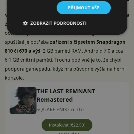
PŘIJMOUT VŠE
V traileru výše můžete vidět, jak vypadá mobilní verze a
ZOBRAZIT PODROBNOSTI
zároveň se jedná o dobrou ukázku toho, co od hry
očekávat. Jedná se o RPG s detailní 3D grafikou. Ke
spuštění je potřeba
zařízení s čipsetem Snapdragon
810 či 670 a výš
, 2 GB paměti RAM, Android 7.0 a cca
6,1 GB vnitřní paměti. Trochu podivné je to, že chybí
podpora gamepadu, když hra původně vyšla na herní
konzole.
THE LAST REMNANT
Remastered
SQUARE ENIX Co.,Ltd.
Instalovat (€22.99)