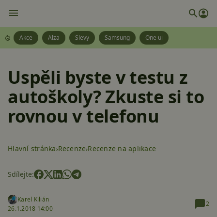
Akce
Alza
Slevy
Samsung
One ui
Uspěli byste v testu z
autoškoly? Zkuste si to
rovnou v telefonu
Hlavní stránka
Recenze
Recenze na aplikace
Sdílejte:
Karel Kilián
2
26.1.2018 14:00