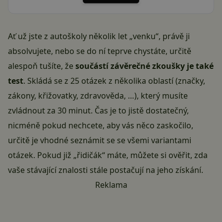
Ať už jste z autoškoly několik let „venku“, právě ji
absolvujete, nebo se do ní teprve chystáte, určitě
alespoň tušíte, že
součástí závěrečné zkoušky je také
test
. Skládá se z 25 otázek z několika oblastí (značky,
zákony, křižovatky, zdravověda, …), který musíte
zvládnout za 30 minut. Čas je to jistě dostatečný,
nicméně pokud nechcete, aby vás něco zaskočilo,
určitě je vhodné seznámit se se všemi variantami
otázek. Pokud již „řidičák“ máte, můžete si ověřit, zda
vaše stávající znalosti stále postačují na jeho získání.
Reklama