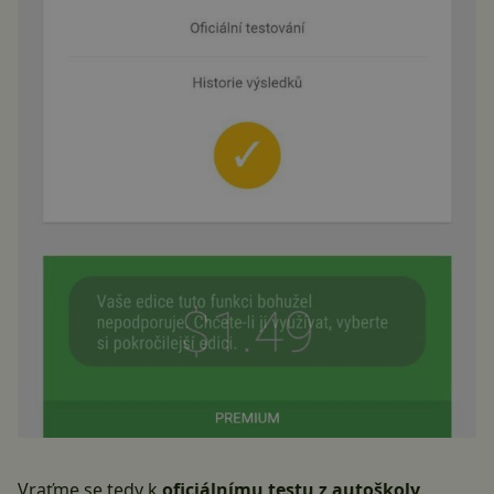
Vraťme se tedy k
oficiálnímu testu z autoškoly
.