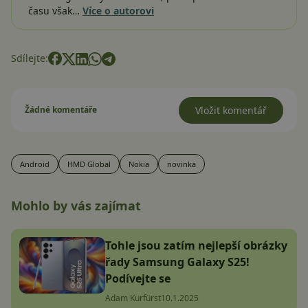
času však…
Více o autorovi
Sdílejte:
Žádné komentáře
Vložit komentář
Android
HMD Global
Nokia
novinka
Mohlo by vás zajímat
Tohle jsou zatím nejlepší obrázky
řady Samsung Galaxy S25!
Podívejte se
Adam Kurfürst
10.1.2025