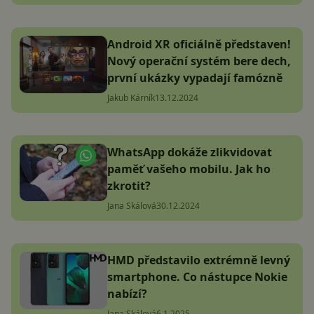
Android XR oficiálně představen!
Nový operační systém bere dech,
první ukázky vypadají famózně
Jakub Kárník
13.12.2024
WhatsApp dokáže zlikvidovat
paměť vašeho mobilu. Jak ho
zkrotit?
Jana Skálová
30.12.2024
HMD představilo extrémně levný
smartphone. Co nástupce Nokie
nabízí?
Jana Skálová
6.1.2025