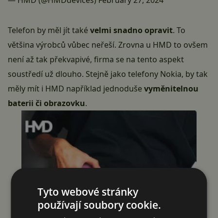
— HMD (@HMDdevices)
February 27, 2024
Telefon by měl jít také
velmi
snadno opravit
. To
většina výrobců vůbec neřeší. Zrovna u HMD to ovšem
není až tak překvapivé, firma se na tento aspekt
soustředí už dlouho. Stejně jako telefony
Nokia
, by tak
měly mít i HMD například jednoduše
vyměnitelnou
baterii či obrazovku
.
Tyto webové stránky
používají soubory cookie.