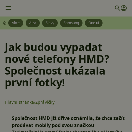
Akce
Alza
Slevy
Samsung
One ui
Jak budou vypadat
nové telefony HMD?
Společnost ukázala
první fotky!
Hlavní stránka
Zprávičky
Společnost HMD již dříve oznámila, že chce začít
prodávat mobily pod svou značkou