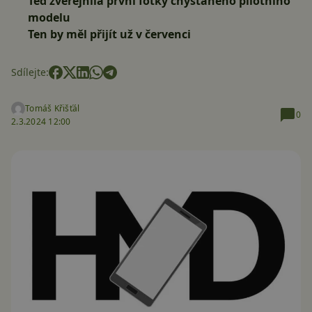
Teď zveřejnila první fotky chystaného pilotního
modelu
Ten by měl přijít už v červenci
Sdílejte:
Tomáš Křišťál
0
2.3.2024 12:00