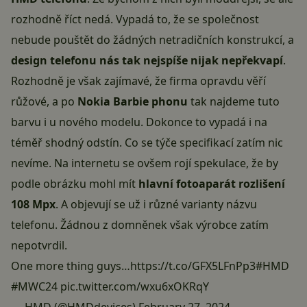
rozhodně říct nedá. Vypadá to, že se společnost
nebude pouštět do žádných netradičních konstrukcí, a
design telefonu nás tak nejspíše nijak nepřekvapí
.
Rozhodně je však zajímavé, že firma opravdu věří
růžové, a po
Nokia Barbie phonu
tak najdeme tuto
barvu i u nového modelu. Dokonce to vypadá i na
téměř shodný odstín. Co se týče specifikací zatím nic
nevíme. Na internetu se ovšem rojí spekulace, že by
podle obrázku mohl mít
hlavní fotoaparát rozlišení
108 Mpx
. A objevují se už i různé varianty názvu
telefonu. Žádnou z domněnek však výrobce zatím
nepotvrdil.
One more thing guys…
https://t.co/GFX5LFnPp3
#HMD
#MWC24
pic.twitter.com/wxu6xOKRqY