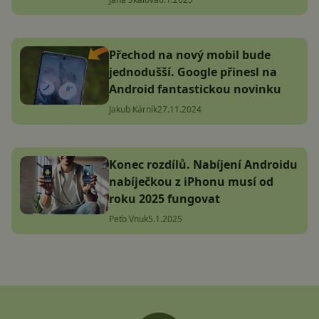
Přechod na nový mobil bude
jednodušší. Google přinesl na
Android fantastickou novinku
Jakub Kárník
27.11.2024
Konec rozdílů. Nabíjení Androidu
nabíječkou z iPhonu musí od
roku 2025 fungovat
Peťo Vnuk
5.1.2025