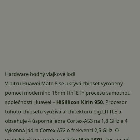
Hardware hodný vlajkové lodi
V nitru Huawei Mate 8 se ukrývá chipset vyrobený
pomocí moderního 16nm FinFET+ procesu samotnou
společností Huawei –
HiSillicon Kirin 950
. Procesor
tohoto chipsetu využívá architekturu big.LITTLE a
obsahuje 4 úsporná jádra Cortex-A53 na 1,8 GHz a 4
výkonná jádra Cortex-A72 o frekvenci 2,5 GHz. O
grafický výkon se zde stará čip
Mali-T880
. Testovaný