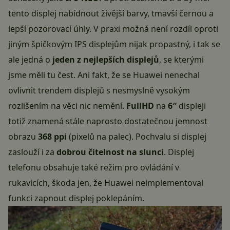
tento displej nabídnout živější barvy, tmavší černou a
lepší pozorovací úhly. V praxi možná není rozdíl oproti
jiným špičkovým IPS displejům nijak propastný, i tak se
ale jedná o
jeden z nejlepších displejů
, se kterými
jsme měli tu čest. Ani fakt, že se Huawei nenechal
ovlivnit trendem displejů s nesmyslně vysokým
rozlišením na věci nic nemění.
FullHD
na
6″
displeji
totiž znamená stále naprosto dostatečnou jemnost
obrazu
368 ppi
(pixelů na palec). Pochvalu si displej
zaslouží i za
dobrou čitelnost na slunci
. Displej
telefonu obsahuje také režim pro ovládání v
rukavicích, škoda jen, že Huawei neimplementoval
funkci zapnout displej poklepáním.