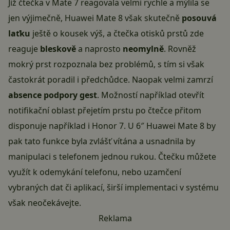
Již čtečka v Mate 7 reagovala velmi rychle a mýlila se
jen výjimečně, Huawei Mate 8 však skutečně
posouvá
laťku
ještě o kousek výš, a čtečka otisků prstů zde
reaguje
bleskově
a naprosto
neomylně
. Rovněž
mokrý prst rozpoznala bez problémů, s tím si však
častokrát poradil i předchůdce. Naopak velmi zamrzí
absence podpory gest
. Možností například otevřít
notifikační oblast přejetím prstu po čtečce přitom
disponuje například i Honor 7. U 6″ Huawei Mate 8 by
pak tato funkce byla zvlášť vítána a usnadnila by
manipulaci s telefonem jednou rukou. Čtečku můžete
využít k odemykání telefonu, nebo uzamčení
vybraných dat či aplikací, širší implementaci v systému
však neočekávejte.
Reklama