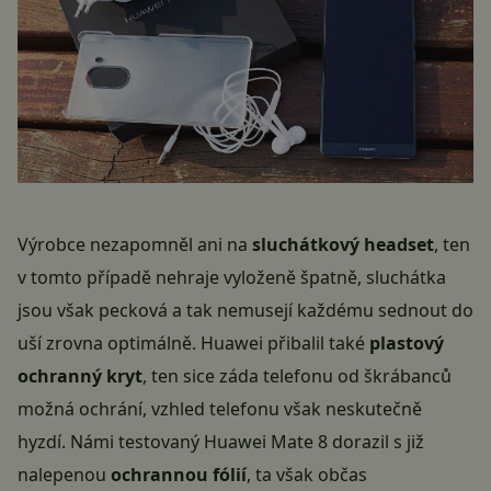
Výrobce nezapomněl ani na
sluchátkový headset
, ten
v tomto případě nehraje vyloženě špatně, sluchátka
jsou však pecková a tak nemusejí každému sednout do
uší zrovna optimálně. Huawei přibalil také
plastový
ochranný kryt
, ten sice záda telefonu od škrábanců
možná ochrání, vzhled telefonu však neskutečně
hyzdí. Námi testovaný Huawei Mate 8 dorazil s již
nalepenou
ochrannou fólií
, ta však občas