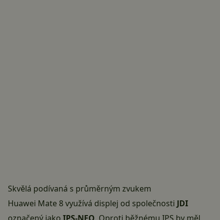
Skvělá podívaná s průměrným zvukem
Huawei Mate 8 využívá displej od společnosti
JDI
označený jako
IPS-NEO
. Oproti běžnému IPS by měl