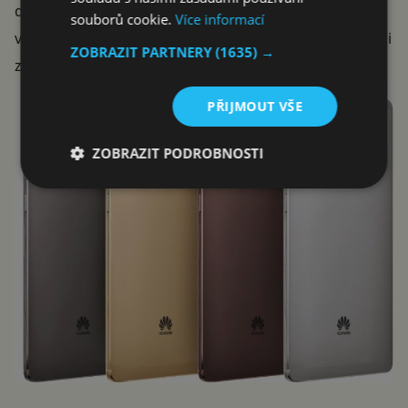
dováží buď v námi testované
šedé
, nebo
bílo-stříbrné
souborů cookie.
Více informací
variantě. Telefon však existuje také ve
zlaté
nebo velmi
ZOBRAZIT PARTNERY
(1635) →
zajímavě vypadající
hnědé
barevné variantě.
PŘIJMOUT VŠE
ZOBRAZIT PODROBNOSTI