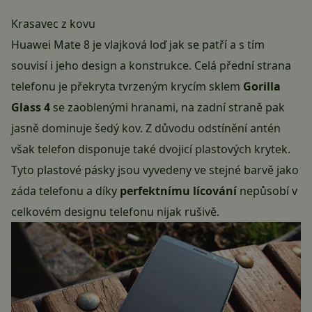
Krasavec z kovu
Huawei Mate 8 je vlajková loď jak se patří a s tím
souvisí i jeho design a konstrukce. Celá přední strana
telefonu je překryta tvrzeným krycím sklem
Gorilla
Glass 4
se zaoblenými hranami, na zadní straně pak
jasně dominuje šedý kov. Z důvodu odstínění antén
však telefon disponuje také dvojicí plastových krytek.
Tyto plastové pásky jsou vyvedeny ve stejné barvě jako
záda telefonu a díky
perfektnímu lícování
nepůsobí v
celkovém designu telefonu nijak rušivě.