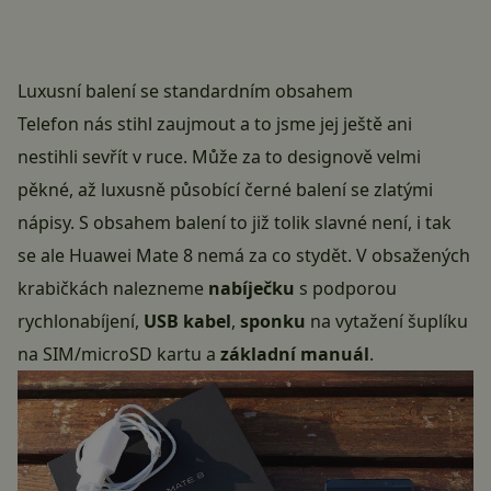
Luxusní balení se standardním obsahem
Telefon nás stihl zaujmout a to jsme jej ještě ani
nestihli sevřít v ruce. Může za to designově velmi
pěkné, až luxusně působící černé balení se zlatými
nápisy. S obsahem balení to již tolik slavné není, i tak
se ale Huawei Mate 8 nemá za co stydět. V obsažených
krabičkách nalezneme
nabíječku
s podporou
rychlonabíjení,
USB kabel
,
sponku
na vytažení šuplíku
na SIM/microSD kartu a
základní manuál
.