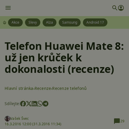
Akce
Slevy
Alza
Samsung
Android 17
Telefon Huawei Mate 8:
už jen krůček k
dokonalosti (recenze)
Hlavní stránka
Recenze
Recenze telefonů
Sdílejte:
Vašek Švec
29
16.3.2016 12:00 (
31.3.2016 11:34)