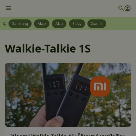
Samsung
Akce
Alza
Slevy
Xiaomi
Walkie-Talkie 1S