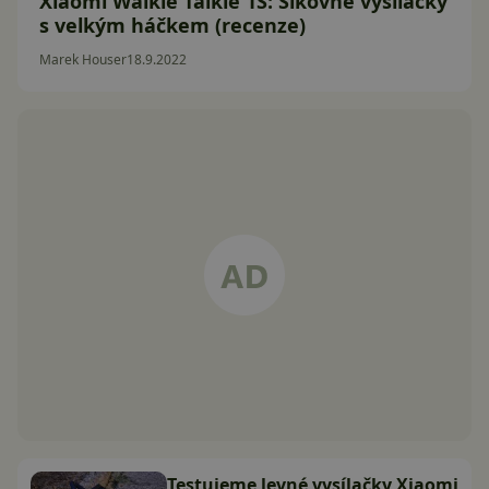
Xiaomi Walkie Talkie 1S: Šikovné vysílačky
s velkým háčkem (recenze)
Marek Houser
18.9.2022
Testujeme levné vysílačky Xiaomi