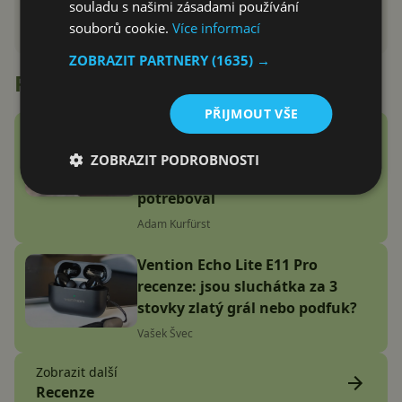
souladu s našimi zásadami používání
souborů cookie.
Více informací
ZOBRAZIT PARTNERY
(1635) →
Recenze
PŘIJMOUT VŠE
Google Fitbit Air recenze:
Náramek bez displeje je přesně
ZOBRAZIT PODROBNOSTI
to zařízení, které jsem
potřeboval
Adam Kurfürst
Vention Echo Lite E11 Pro
recenze: jsou sluchátka za 3
stovky zlatý grál nebo podfuk?
Vašek Švec
Zobrazit další
Recenze