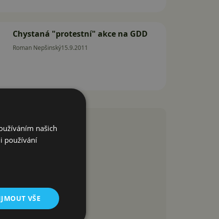
Chystaná "protestní" akce na GDD
Roman Nepšinský
15.9.2011
Používáním našich
i používání
IJMOUT VŠE