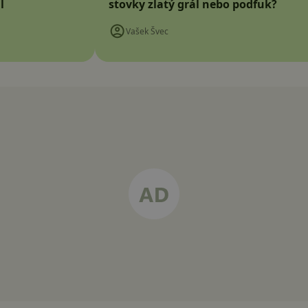
l
stovky zlatý grál nebo podfuk?
Vašek Švec