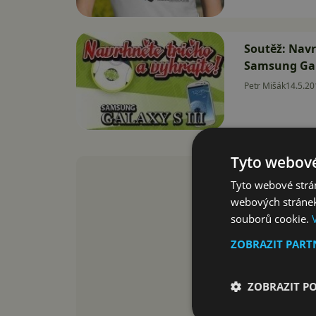
Soutěž: Navr
Samsung Gala
Petr Mišák
14.5.20
Tyto webové
Tyto webové strán
webových stránek
souborů cookie.
ZOBRAZIT PAR
ZOBRAZIT P