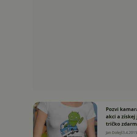
Pozvi kamar
akci a získe
tričko zdar
Jan Dolejš
3.4.201