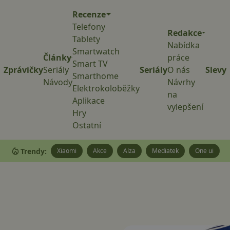
Recenze
Telefony
Redakce
Tablety
Nabídka
Smartwatch
Články
práce
Smart TV
Zprávičky
Seriály
Seriály
O nás
Slevy
Smarthome
Návody
Návrhy
Elektrokoloběžky
na
Aplikace
vylepšení
Hry
Ostatní
Trendy:
Xiaomi
Akce
Alza
Mediatek
One ui