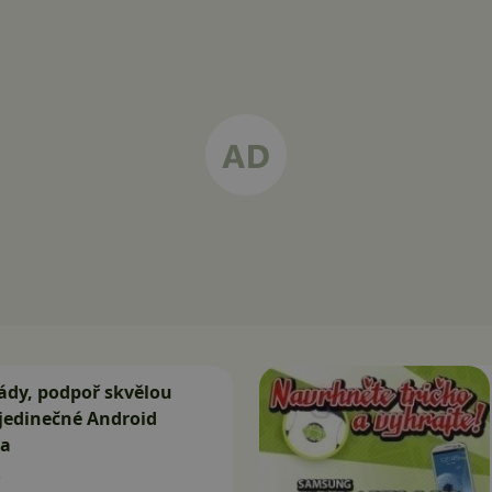
ády, podpoř skvělou
j jedinečné Android
ma
5