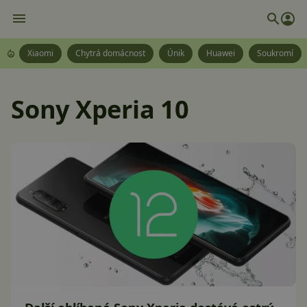
Xiaomi
Chytrá domácnost
Únik
Huawei
Soukromí
Sony Xperia 10