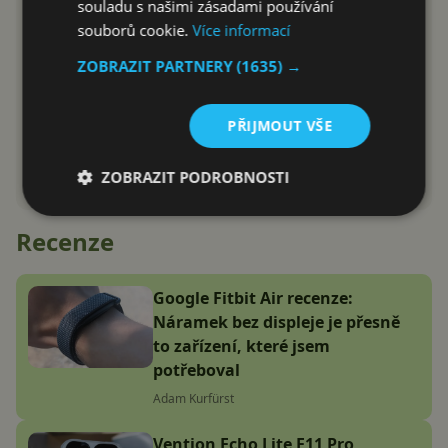
souladu s našimi zásadami používání
souborů cookie.
Více informací
ZOBRAZIT PARTNERY
(1635) →
PŘIJMOUT VŠE
ZOBRAZIT PODROBNOSTI
Recenze
Google Fitbit Air recenze:
Náramek bez displeje je přesně
to zařízení, které jsem
potřeboval
Adam Kurfürst
Vention Echo Lite E11 Pro