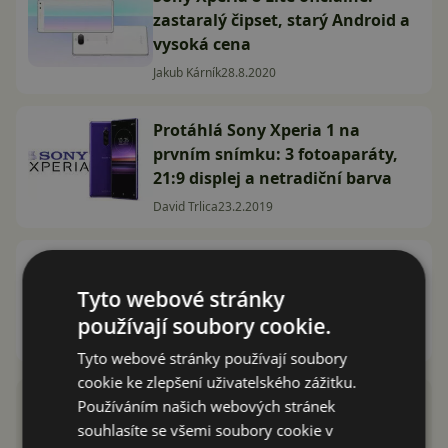
zastaralý čipset, starý Android a
vysoká cena
Jakub Kárník
28.8.2020
Protáhlá Sony Xperia 1 na
prvním snímku: 3 fotoaparáty,
21:9 displej a netradiční barva
David Trlica
23.2.2019
Sony Xperia 10: Nové, extrémně
protáhlé telefony mají jiný
Tyto webové stránky
design i název
používají soubory cookie.
David Trlica
14.2.2019
Tyto webové stránky používají soubory
cookie ke zlepšení uživatelského zážitku.
Používáním našich webových stránek
souhlasíte se všemi soubory cookie v