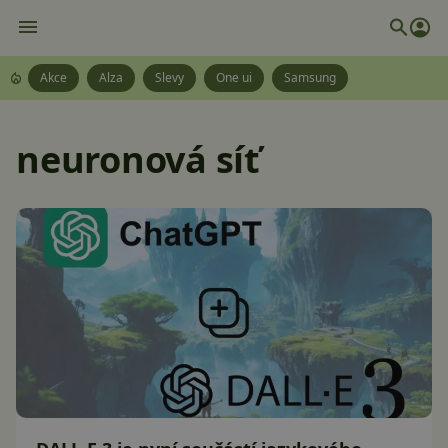
Akce
Alza
Slevy
One ui
Samsung
neuronová síť