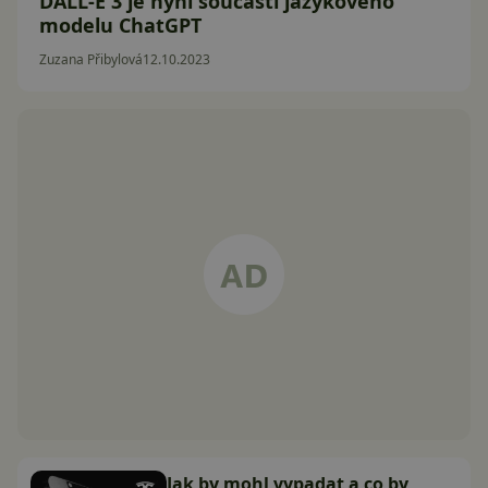
DALL-E 3 je nyní součástí jazykového
modelu ChatGPT
Zuzana Přibylová
12.10.2023
Jak by mohl vypadat a co by