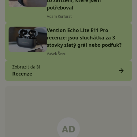
to zařízení, které jsem
potřeboval
Adam Kurfürst
Vention Echo Lite E11 Pro
recenze: jsou sluchátka za 3
stovky zlatý grál nebo podfuk?
Vašek Švec
Zobrazit další
Recenze