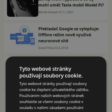
mohl umět Tesla mobil Model Pi?
Marek Houser
15.11.2021
Překladač Google se vylepšuje:
Offline režim nově využívá
neuronové sítě
David Trlica
13.6.2018
Výrazně vylepšený Google
Tyto webové stránky
Translate je tady. Mohou za to
neuronové sítě
používají soubory cookie.
David Trlica
19.4.2017
Tyto webové stránky používají soubory
cookie ke zlepšení uživatelského zážitku.
Používáním našich webových stránek
Neuronová síť v praxi: SwiftKey
souhlasíte se všemi soubory cookie v
nabídne inteligentní predikce
souladu s našimi zásadami používání
Daniel Macho
18.9.2016