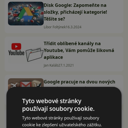
Disk Google: Zapomeňte na
složky, přicházejí kategorie!
Těšíte se?
Libor Foltýnek
16.3.2024
Třídit oblíbené kanály na
Youtube, Vám pomůže šikovná
aplikace
Jan Kaláb
27.1.2021
Google pracuje na dvou nových
chytrých kategoriích pro Gmail
Marek Houser
16.2.2020
Tyto webové stránky
používají soubory cookie.
Za týden přibude do Google Play
Tyto webové stránky používají soubory
8 nových kategorií
cookie ke zlepšení uživatelského zážitku.