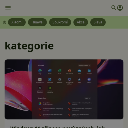
Xiaomi
Huawei
Soukromí
Akce
Sleva
kategorie