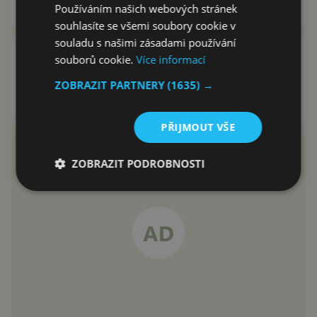
David Trlica
24.9.2016
Používáním našich webových stránek
souhlasíte se všemi soubory cookie v
souladu s našimi zásadami používání
Obchod Play přidá osm nových
souborů cookie.
Více informací
kategorií aplikací. Které to
ZOBRAZIT PARTNERY
(1635) →
budou?
Karel Kilián
27.7.2016
PŘIJMOUT VŠE
ZOBRAZIT PODROBNOSTI