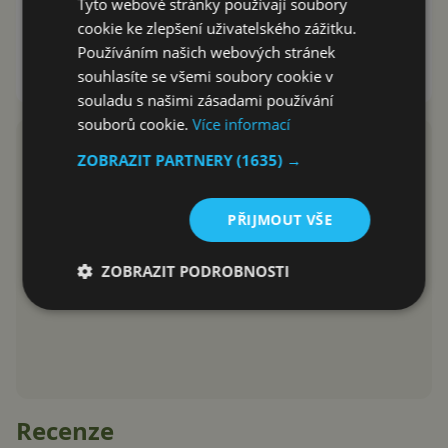
sluchátka exkluzivně pro čtenáře
Tyto webové stránky používají soubory
Svět Androida a po omezenou
cookie ke zlepšení uživatelského zážitku.
dobu
Používáním našich webových stránek
souhlasíte se všemi soubory cookie v
David Trlica
11.4.2019
souladu s našimi zásadami používání
souborů cookie.
Více informací
ZOBRAZIT PARTNERY
(1635) →
PŘIJMOUT VŠE
ZOBRAZIT PODROBNOSTI
Recenze