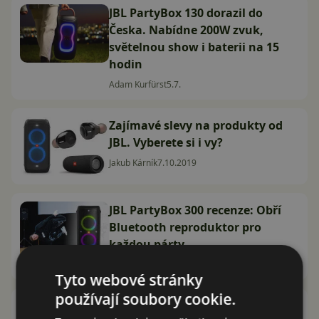
JBL PartyBox 130 dorazil do
Česka. Nabídne 200W zvuk,
světelnou show i baterii na 15
hodin
Adam Kurfürst
5.7.
Zajímavé slevy na produkty od
JBL. Vyberete si i vy?
Jakub Kárník
7.10.2019
JBL PartyBox 300 recenze: Obří
Bluetooth reproduktor pro
každou párty
David Trlica
12.5.2019
Tyto webové stránky
používají soubory cookie.
Sleva na JBL reproduktory a