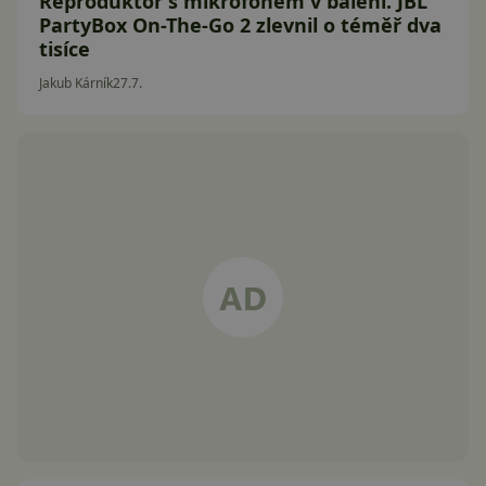
Reproduktor s mikrofonem v balení. JBL
PartyBox On-The-Go 2 zlevnil o téměř dva
tisíce
Jakub Kárník
27.7.