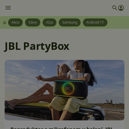
Akce
Slevy
Alza
Samsung
Android 17
JBL PartyBox