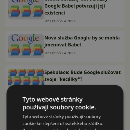
Google Babel potvrzují její
existenci
Jan Olejník
9.4.2013
Nová služba Googlu by se mohla
jmenovat Babel
Jan Olejník
1.4.2013
Spekulace: Bude Google slučovat
svoje "kecálky"?
Jan Olejník
20.3.2013
Tyto webové stránky
používají soubory cookie.
10 tipů, jak vymáčknout ze svého
přístroje víc [pro začínající
Tyto webové stránky používají soubory
uživatele] #4
cookie ke zlepšení uživatelského zážitku.
Jan Dolejš
11.3.2013