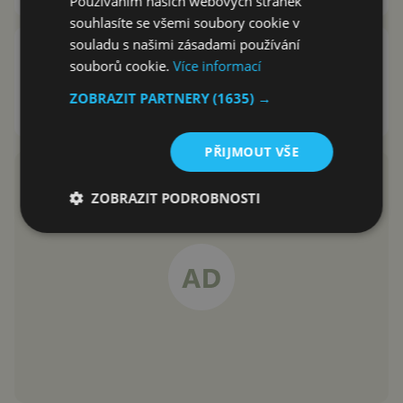
Používáním našich webových stránek
souhlasíte se všemi soubory cookie v
souladu s našimi zásadami používání
IM+ vo verzii 5.0 - konečne s
souborů cookie.
Více informací
podporou pre Honeycomb
tablety
ZOBRAZIT PARTNERY
(1635) →
Milan Menšík
9.11.2011
PŘIJMOUT VŠE
ZOBRAZIT PODROBNOSTI