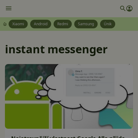
Xiaomi
Android
Redmi
Samsung
Únik
instant messenger