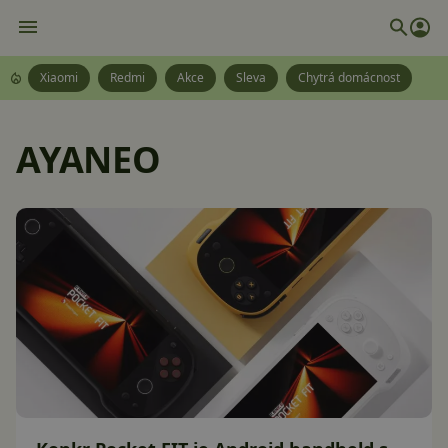
Xiaomi
Redmi
Akce
Sleva
Chytrá domácnost
AYANEO