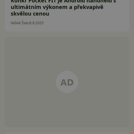
Konkr Pocket FIT je Android handheld s
ultimátním výkonem a překvapivě
skvělou cenou
Vašek Švec
8.9.2025