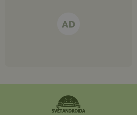
Největší český magazín
zaměřený na operační
systém Android.
Zapojte se do naší komunity