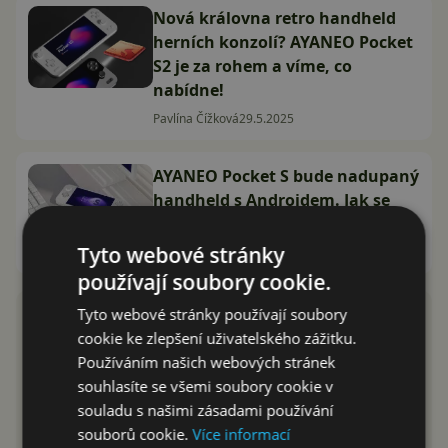
Nová královna retro handheld
herních konzolí? AYANEO Pocket
S2 je za rohem a víme, co
nabídne!
Pavlína Čížková
29.5.2025
AYANEO Pocket S bude nadupaný
handheld s Androidem. Jak se
vám líbí?
Tyto webové stránky
Adam Kurfürst
7.2.2024
používají soubory cookie.
Tyto webové stránky používají soubory
cookie ke zlepšení uživatelského zážitku.
Používáním našich webových stránek
souhlasíte se všemi soubory cookie v
souladu s našimi zásadami používání
souborů cookie.
Více informací