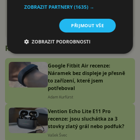
ZOBRAZIT PARTNERY
(1635) →
PŘIJMOUT VŠE
ZOBRAZIT PODROBNOSTI
Recenze
Google Fitbit Air recenze:
Náramek bez displeje je přesně
to zařízení, které jsem
potřeboval
Adam Kurfürst
Vention Echo Lite E11 Pro
recenze: jsou sluchátka za 3
stovky zlatý grál nebo podfuk?
Vašek Švec