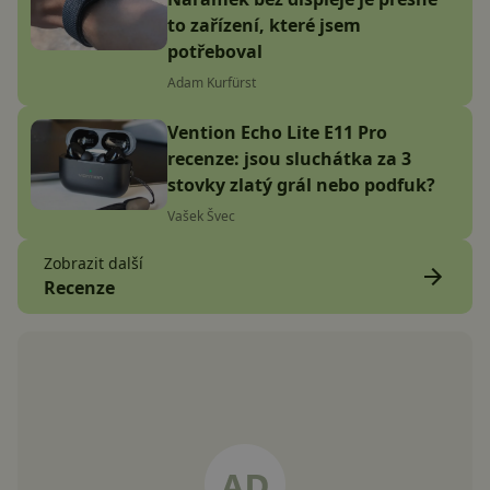
to zařízení, které jsem
potřeboval
Adam Kurfürst
Vention Echo Lite E11 Pro
recenze: jsou sluchátka za 3
stovky zlatý grál nebo podfuk?
Vašek Švec
Zobrazit další
Recenze