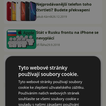
Nejprodávanější telefon toho
čtvrtletí? Budete překvapeni
Jakub Kárník
26.12.2019
Stát v Rusku frontu na iPhone se
nevyplácí
Jiří Řáha
29.9.2018
Jak je na tom výkon Apple iPhone
XS ve srovnání s Android
Tyto webové stránky
konkurencí?
používají soubory cookie.
David Trlica
17.9.2018
Tyto webové stránky používají soubory
cookie ke zlepšení uživatelského zážitku.
V čem jsou nové iPhony lepší než
Používáním našich webových stránek
konkurence? Můžeme
souhlasíte se všemi soubory cookie v
jablíčkářům něco závidět?
souladu s našimi zásadami používání