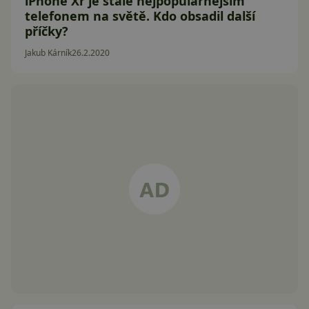
iPhone Xr je stále nejpopulárnějším
telefonem na světě. Kdo obsadil další
příčky?
Jakub Kárník
26.2.2020