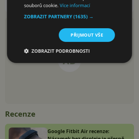
souborů cookie.
Více informací
David Trlica
12.9.2018
ZOBRAZIT PARTNERY
(1635) →
PŘIJMOUT VŠE
ZOBRAZIT PODROBNOSTI
Recenze
Google Fitbit Air recenze:
Náramek bez displeje je přesně