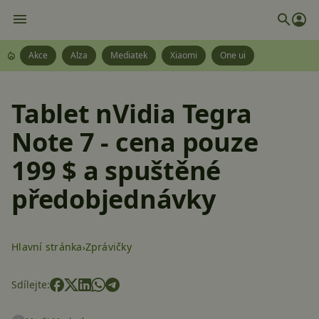
Akce
Alza
Mediatek
Xiaomi
One ui
Tablet nVidia Tegra
Note 7 - cena pouze
199 $ a spuštěné
předobjednávky
Hlavní stránka
Zprávičky
Sdílejte: