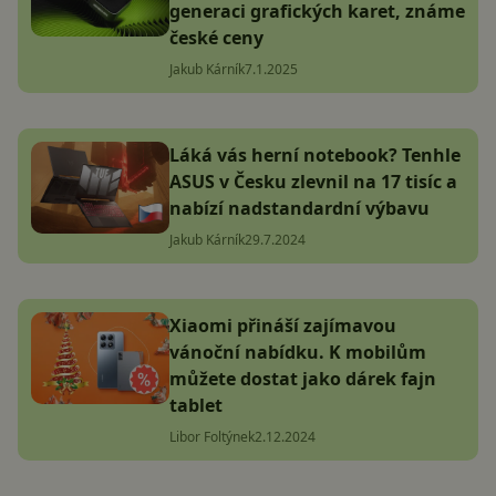
generaci grafických karet, známe
české ceny
Jakub Kárník
7.1.2025
Láká vás herní notebook? Tenhle
ASUS v Česku zlevnil na 17 tisíc a
nabízí nadstandardní výbavu
Jakub Kárník
29.7.2024
Xiaomi přináší zajímavou
vánoční nabídku. K mobilům
můžete dostat jako dárek fajn
tablet
Libor Foltýnek
2.12.2024