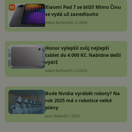
Xiaomi Pad 7 se blíží! Mimo Čínu
se vydá už zanedlouho
Adam Kurfürst
26.12.2024
Honor vylepšil svůj nejlepší
tablet do 4 000 Kč. Nabídne delší
výdrž
Adam Kurfürst
31.12.2024
Bude Nvidia vyrábět roboty? Na
rok 2025 má v robotice velké
plány
Jana Skálová
2.1.2025