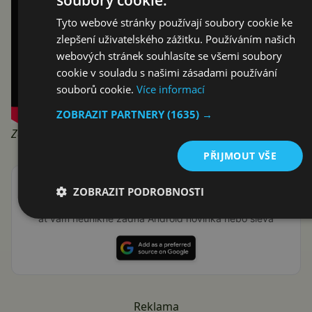
soubory cookie.
Tyto webové stránky používají soubory cookie ke
zlepšení uživatelského zážitku. Používáním našich
webových stránek souhlasíte se všemi soubory
cookie v souladu s našimi zásadami používání
souborů cookie.
Více informací
ZOBRAZIT PARTNERY
(1635) →
Zdroj:
Phandroid
,
Newegg
PŘIJMOUT VŠE
Přidat Svět Androida mezi preferované stránky na
ZOBRAZIT PODROBNOSTI
Google
ať vám neunikne žádná Android novinka nebo sleva
Reklama