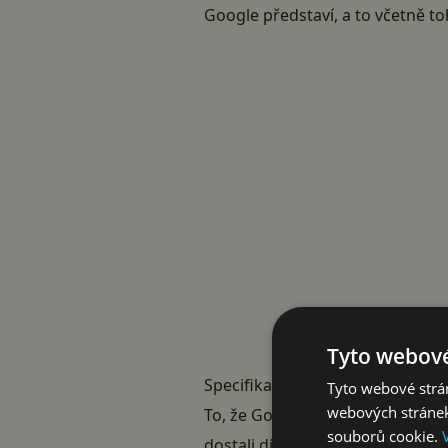
Google představí, a to včetně to
Tyto webové
Specifikace Pixel 2 a Pixel 2 XL p
Tyto webové strán
webových stránek
To, že Google chystá odlišné
Pix
souborů cookie.
dostali díky serveru Android Aut