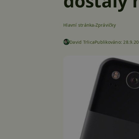
dostaly 
Hlavní stránka
Zprávičky
David Trlica
Publikováno:
28.9.20