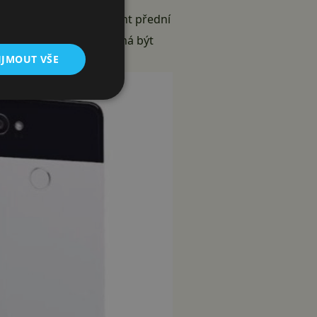
y zabírat 80 až 85 procent přední
, ten má 83,2%. Pixel 2 má být
IJMOUT VŠE
ky.