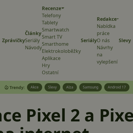
Recenze
Telefony
Redakce
Tablety
Nabídka
Smartwatch
Články
práce
Smart TV
Zprávičky
Seriály
Seriály
O nás
Slevy
Smarthome
Návody
Návrhy
Elektrokoloběžky
na
Aplikace
vylepšení
Hry
Ostatní
Trendy:
Akce
Slevy
Alza
Samsung
Android 17
ce Pixel 2 a Pixe