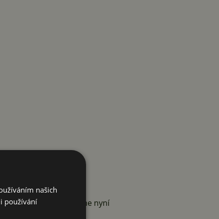
Používáním našich
i používání
lnější informace. Ty jsme nyní