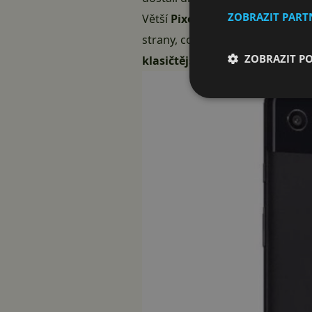
ZOBRAZIT PAR
Větší
Pixel 2 XL má mít zahnut
strany, což ho řadí zhruba do 
ZOBRAZIT P
klasičtější telefon s Full HD di