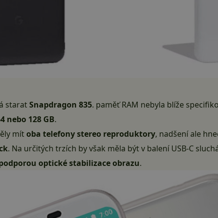
á starat
Snapdragon 835
. paměť RAM nebyla blíže specifiko
64 nebo 128 GB
.
ěly mít
oba telefony stereo reproduktory
, nadšení ale hn
ck
. Na určitých trzích by však měla být v balení USB-C sluc
podporou optické stabilizace obrazu
.