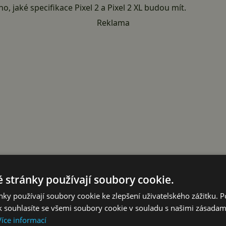
ho, jaké
specifikace Pixel 2
a Pixel 2 XL budou mít.
Reklama
 stránky používají soubory cookie.
rozradily několik rozdílů
ky používají soubory cookie ke zlepšení uživatelského zážitku. 
 souhlasíte se všemi soubory cookie v souladu s našimi zásadam
el 2 telefony
už víme nějakou dobu, chyběly ale dlouho detai
Více informací
hority, který zveřejnil velmi zajímavé informace.