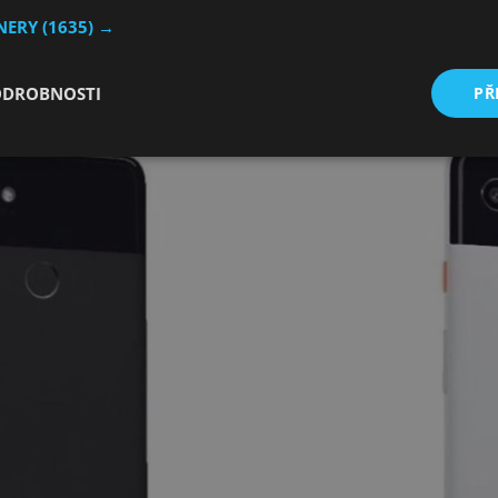
TNERY
(1635) →
ý QHD displej
, velikost displeje není známá, nicméně měl b
stejné kategorie minimálních rámečků jako má
Galaxy Note 8
ODROBNOSTI
PŘ
splejem
, který nebude zahnutý a nemá mít minimální rámeč