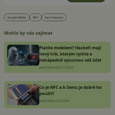
Google Wallet
NFC
San Francisco
Mohlo by vás zajímat
Platíte mobilem? Hackeři mají
nový trik, kterým rychle a
nenápadně vycucnou váš účet
Jana Skálová
26.11.2024
Co je NFC a k čemu je dobré ho
použít?
Karel Kilián
10.5.2016