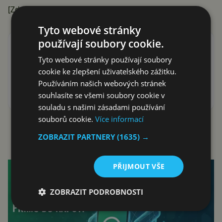
[Zdroj:
GigaOM
]
Tyto webové stránky
používají soubory cookie.
Přidat Svět Androida mezi preferované stránky na
Google
Tyto webové stránky používají soubory
ať vám neunikne žádná Android novinka nebo sleva
cookie ke zlepšení uživatelského zážitku.
Používáním našich webových stránek
souhlasíte se všemi soubory cookie v
souladu s našimi zásadami používání
souborů cookie.
Více informací
Reklama
ZOBRAZIT PARTNERY
(1635) →
Reklama
PŘIJMOUT VŠE
ZOBRAZIT PODROBNOSTI