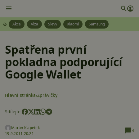
Akce
Alza
Slevy
Xiaomi
Samsung
Spatřena první
pokladna podporující
Google Wallet
Hlavní stránka
Zprávičky
Sdílejte:
Martin Klapetek
4
19.9.2011 20:21