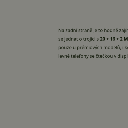
Na zadní straně je to hodně zaj
se jednat o trojici s
20 + 16 + 2 
pouze u prémiových modelů, i kdy
levné telefony se čtečkou v displ