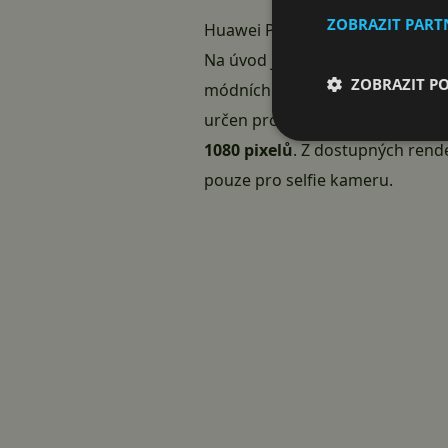
ZOBRAZIT PAR
Huawei P30 Lite bude mít 3 foto
Na úvod ještě jedna zajímavost, 
ZOBRAZIT P
módních časopisů. V různých dat
určen pro
Huawei P30 Lite
. Vel
1080 pixelů
. Z dostupných rend
pouze pro selfie kameru.