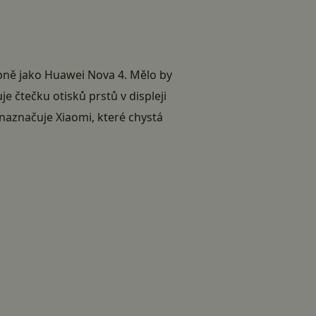
bně jako
Huawei Nova 4
. Mělo by
e čtečku otisků prstů v displeji
 naznačuje Xiaomi, které chystá