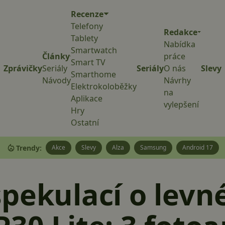
Recenze
Telefony
Redakce
Tablety
Nabídka
Smartwatch
Články
práce
Smart TV
Zprávičky
Seriály
Seriály
O nás
Slevy
Smarthome
Návody
Návrhy
Elektrokoloběžky
na
Aplikace
vylepšení
Hry
Ostatní
Trendy:
Akce
Slevy
Alza
Samsung
Android 17
pekulací o lev