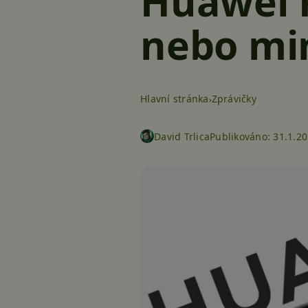
Huawei P
nebo mi
Hlavní stránka
Zprávičky
David Trlica
Publikováno:
31.1.20