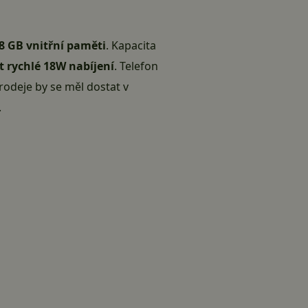
 GB vnitřní paměti
. Kapacita
 rychlé 18W nabíjení
. Telefon
rodeje by se měl dostat v
.