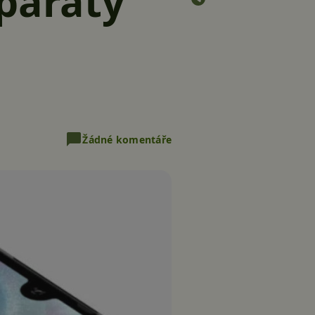
aparáty
Žádné komentáře