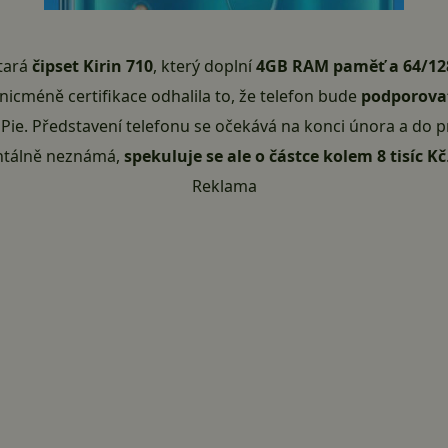
tará
čipset Kirin 710
, který doplní
4GB RAM paměť a 64/128
 nicméně certifikace odhalila to, že telefon bude
podporovat
 Pie
. Představení telefonu se očekává na konci února a do p
ntálně neznámá,
spekuluje se ale o částce kolem 8 tisíc Kč
Reklama