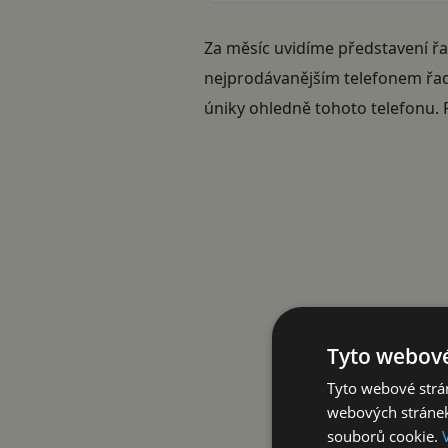
Za měsíc uvidíme představení řa
nejprodávanějším telefonem řady 
úniky ohledně tohoto telefonu. P
Tyto webové
Tyto webové strán
webových stránek
souborů cookie.