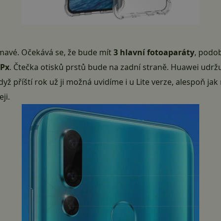
ímavé. Očekává se, že bude mít
3 hlavní fotoaparáty
, podo
MPx
. Čtečka otisků prstů bude na zadní straně. Huawei udržuj
ž příští rok už ji možná uvidíme i u Lite verze, alespoň jak
eji
.