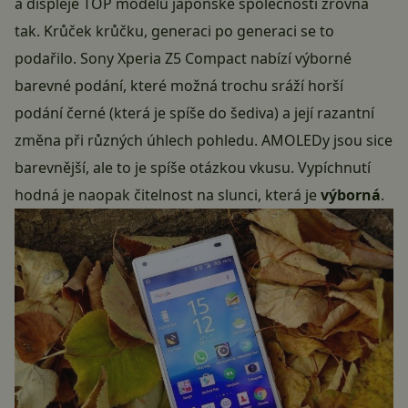
a displeje TOP modelů japonské společnosti zrovna
tak. Krůček krůčku, generaci po generaci se to
podařilo. Sony Xperia Z5 Compact nabízí výborné
barevné podání, které možná trochu sráží horší
podání černé (která je spíše do šediva) a její razantní
změna při různých úhlech pohledu. AMOLEDy jsou sice
barevnější, ale to je spíše otázkou vkusu. Vypíchnutí
hodná je naopak čitelnost na slunci, která je
výborná
.