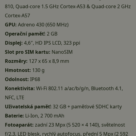
810, Quad-core 1.5 GHz Cortex-A53 & Quad-core 2 GHz
Cortex-A57
GPU:
Adreno 430 (650 MHz)
Operační paměť:
2 GB
Displej:
4,6″, HD IPS LCD, 323 ppi
Slot pro SIM kartu:
NanoSIM
Rozměry:
127 x 65 x 8,9 mm
Hmotnost:
130 g
Odolnost:
IP68
Konektivita:
Wi-Fi 802.11 a/ac/b/g/n, Bluetooth 4.1,
NFC, LTE
Uživatelská paměť:
32 GB + paměťové SDHC karty
Baterie:
Li-Ion, 2 700 mAh
Fotoaparát:
zadní 23 Mpx (5 520 × 4 140), světelnost
f/2.3, LED blesk, rychlý autofocus, přední 5 Mpx (2 592