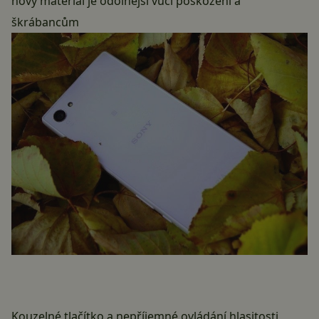
nový materiál je odolnější vůči poškození a
škrábancům
Kouzelné tlačítko a nepříjemné ovládání hlasitosti