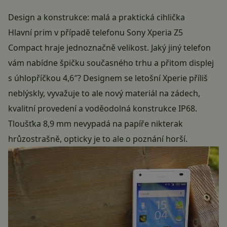
Design a konstrukce: malá a praktická cihlička
Hlavní prim v případě telefonu Sony Xperia Z5
Compact hraje jednoznačně velikost. Jaký jiný telefon
vám nabídne špičku současného trhu a přitom displej
s úhlopříčkou 4,6″? Designem se letošní Xperie příliš
neblýskly, vyvažuje to ale nový materiál na zádech,
kvalitní provedení a voděodolná konstrukce IP68.
Tloušťka 8,9 mm nevypadá na papíře nikterak
hrůzostrašně, opticky je to ale o poznání horší.