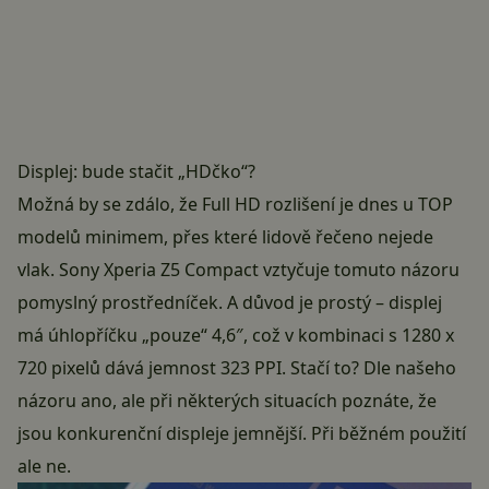
Displej: bude stačit „HDčko“?
Možná by se zdálo, že Full HD rozlišení je dnes u TOP
modelů minimem, přes které lidově řečeno nejede
vlak. Sony Xperia Z5 Compact vztyčuje tomuto názoru
pomyslný prostředníček. A důvod je prostý – displej
má úhlopříčku „pouze“ 4,6″, což v kombinaci s 1280 x
720 pixelů dává jemnost 323 PPI. Stačí to? Dle našeho
názoru ano, ale při některých situacích poznáte, že
jsou konkurenční displeje jemnější. Při běžném použití
ale ne.