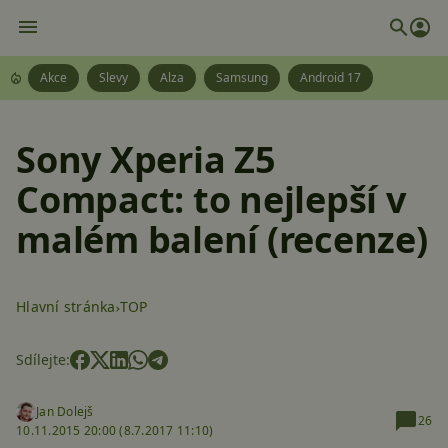
Akce
Slevy
Alza
Samsung
Android 17
Sony Xperia Z5
Compact: to nejlepší v
malém balení (recenze)
Hlavní stránka
TOP
Sdílejte:
Jan Dolejš
26
10.11.2015 20:00 (
8.7.2017 11:10)