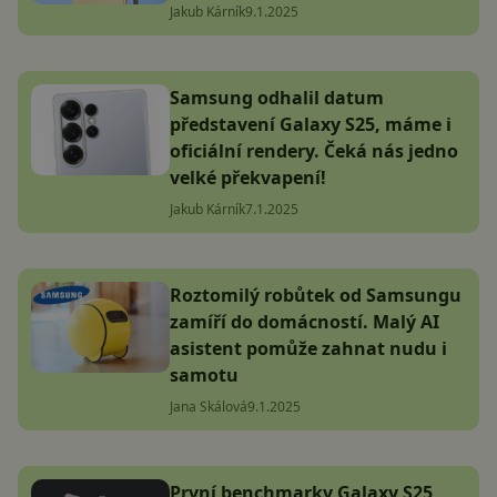
Jakub Kárník
9.1.2025
Samsung odhalil datum
představení Galaxy S25, máme i
oficiální rendery. Čeká nás jedno
velké překvapení!
Jakub Kárník
7.1.2025
Roztomilý robůtek od Samsungu
zamíří do domácností. Malý AI
asistent pomůže zahnat nudu i
samotu
Jana Skálová
9.1.2025
První benchmarky Galaxy S25