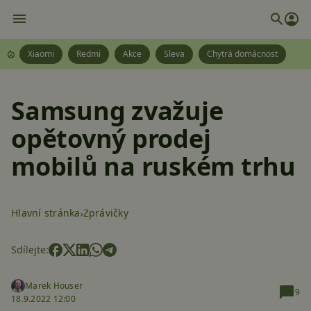
Xiaomi
Redmi
Akce
Sleva
Chytrá domácnost
Samsung zvažuje
opětovný prodej
mobilů na ruském trhu
Hlavní stránka
Zprávičky
Sdílejte:
Marek Houser
9
18.9.2022 12:00