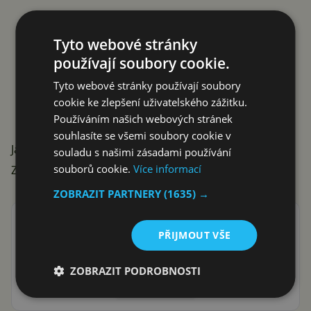
Tyto webové stránky
používají soubory cookie.
Tyto webové stránky používají soubory
cookie ke zlepšení uživatelského zážitku.
Používáním našich webových stránek
souhlasíte se všemi soubory cookie v
Jak byste nyní vnímali návrat Samsung do Ruska?
souladu s našimi zásadami používání
souborů cookie.
Více informací
Zdroj:
Reuters
ZOBRAZIT PARTNERY
(1635) →
Přidat Svět Androida mezi preferované stránky na
PŘIJMOUT VŠE
Google
ať vám neunikne žádná Android novinka nebo sleva
ZOBRAZIT PODROBNOSTI