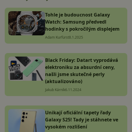
Tohle je budoucnost Galaxy
Watch: Samsung předvedl
hodinky s pokročilým displejem
Adam Kurfürst
8.1.2025
Black Friday: Datart vyprodává
elektroniku za absurdní ceny,
našli jsme skutečné perly
(aktualizováno)
Jakub Kárník
6.11.2024
Unikají oficiální tapety řady
Galaxy S25! Tady je stáhnete ve
vysokém rozlišení