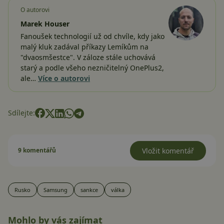
O autorovi
Marek Houser
Fanoušek technologií už od chvíle, kdy jako
malý kluk zadával příkazy Lemíkům na
"dvaosmšestce". V záloze stále uchovává
starý a podle všeho nezničitelný OnePlus2,
ale…
Více o autorovi
Sdílejte:
9 komentářů
Vložit komentář
Rusko
Samsung
sankce
válka
Mohlo by vás zajímat