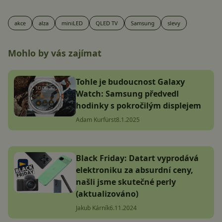
akce
alza
miniLED
QLED TV
Samsung
slevy
Mohlo by vás zajímat
Tohle je budoucnost Galaxy
Watch: Samsung předvedl
hodinky s pokročilým displejem
Adam Kurfürst
8.1.2025
Black Friday: Datart vyprodává
elektroniku za absurdní ceny,
našli jsme skutečné perly
(aktualizováno)
Jakub Kárník
6.11.2024