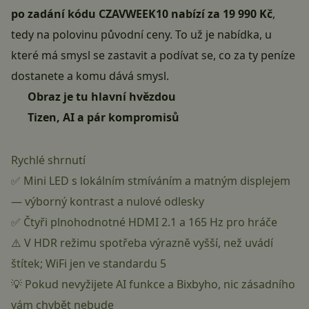
po zadání kódu CZAVWEEK10 nabízí za 19 990 Kč
,
tedy na polovinu původní ceny. To už je nabídka, u
které má smysl se zastavit a podívat se, co za ty peníze
dostanete a komu dává smysl.
Obraz je tu hlavní hvězdou
Tizen, AI a pár kompromisů
Rychlé shrnutí
✅ Mini LED s lokálním stmíváním a matným displejem
— výborný kontrast a nulové odlesky
✅ Čtyři plnohodnotné HDMI 2.1 a 165 Hz pro hráče
⚠️ V HDR režimu spotřeba výrazně vyšší, než uvádí
štítek; WiFi jen ve standardu 5
💡 Pokud nevyžijete AI funkce a Bixbyho, nic zásadního
vám chybět nebude