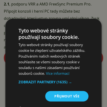
2.1
, podporu VRR a AMD FreeSync Premium Pro.
Připojit konzoli i herní PC tedy můžete bez
dohadování, který vstup zrovna umí plný výkon. Zvuk
obstarává soustava reproduktorů o výkonu 60 W s
Tyto webové stránky
podporou Dolby Atmos, kterou recenzenti označují za
používají soubory cookie.
nadprůměrnou pro běžný poslech — na film stačí,
Tyto webové stránky používají soubory
audiofilové stejně sáhnou po samostatném systému.
cookie ke zlepšení uživatelského zážitku.
Používáním našich webových stránek
Koupit Samsung QE55QN90F za 19 990 Kč
souhlasíte se všemi soubory cookie v
souladu s našimi zásadami používání
souborů cookie.
Více informací
Reklama
ZOBRAZIT PARTNERY
(1635) →
PŘIJMOUT VŠE