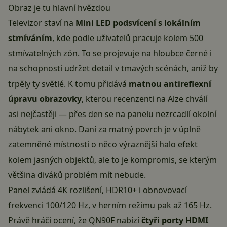
Obraz je tu hlavní hvězdou
Televizor staví na
Mini LED podsvícení s lokálním
stmíváním
, kde podle uživatelů pracuje kolem 500
stmívatelných zón. To se projevuje na hloubce černé i
na schopnosti udržet detail v tmavých scénách, aniž by
trpěly ty světlé. K tomu přidává
matnou antireflexní
úpravu obrazovky
, kterou recenzenti na Alze chválí
asi nejčastěji — přes den se na panelu nezrcadlí okolní
nábytek ani okno. Daní za matný povrch je v úplně
zatemněné místnosti o něco výraznější halo efekt
kolem jasných objektů, ale to je kompromis, se kterým
většina diváků problém mít nebude.
Panel zvládá 4K rozlišení, HDR10+ i obnovovací
frekvenci 100/120 Hz, v herním režimu pak až 165 Hz.
Právě hráči ocení, že QN90F nabízí
čtyři porty HDMI