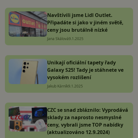
Navštívili jsme Lidl Outlet.
Připadáte si jako v jiném světě,
ceny jsou brutálně nízké
Jana Skálová
9.1.2025
Unikají oficiální tapety řady
Galaxy S25! Tady je stáhnete ve
vysokém rozlišení
Jakub Kárník
9.1.2025
CZC se snad zbláznilo: Vyprodává
sklady za naprosto nesmyslné
ceny, vybrali jsme TOP nabídky
(aktualizováno 12.9.2024)