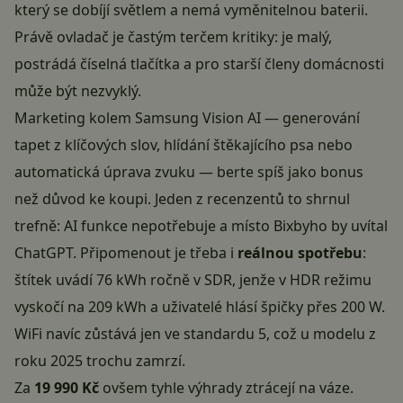
který se dobíjí světlem a nemá vyměnitelnou baterii.
Právě ovladač je častým terčem kritiky: je malý,
postrádá číselná tlačítka a pro starší členy domácnosti
může být nezvyklý.
Marketing kolem Samsung Vision AI — generování
tapet z klíčových slov, hlídání štěkajícího psa nebo
automatická úprava zvuku — berte spíš jako bonus
než důvod ke koupi. Jeden z recenzentů to shrnul
trefně: AI funkce nepotřebuje a místo Bixbyho by uvítal
ChatGPT. Připomenout je třeba i
reálnou spotřebu
:
štítek uvádí 76 kWh ročně v SDR, jenže v HDR režimu
vyskočí na 209 kWh a uživatelé hlásí špičky přes 200 W.
WiFi navíc zůstává jen ve standardu 5, což u modelu z
roku 2025 trochu zamrzí.
Za
19 990 Kč
ovšem tyhle výhrady ztrácejí na váze.