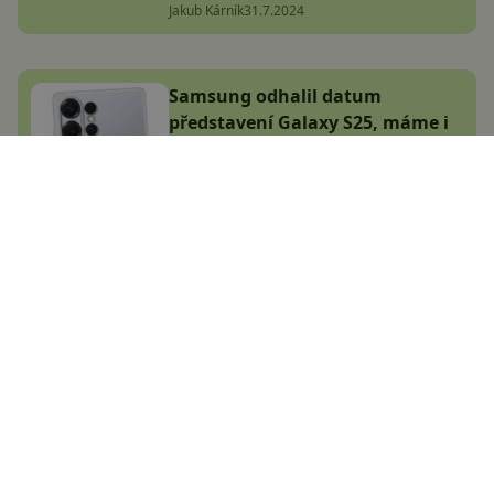
Jakub Kárník
31.7.2024
Samsung odhalil datum
představení Galaxy S25, máme i
oficiální rendery. Čeká nás jedno
velké překvapení!
Jakub Kárník
7.1.2025
Největší český magazín
zaměřený na operační
systém Android.