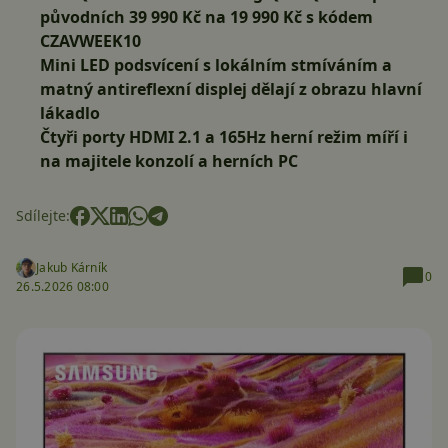
původních 39 990 Kč na
19 990 Kč
s kódem
CZAVWEEK10
Mini LED podsvícení s lokálním stmíváním a
matný antireflexní displej dělají z obrazu hlavní
lákadlo
Čtyři porty HDMI 2.1 a 165Hz herní režim míří i
na majitele konzolí a herních PC
Sdílejte:
Jakub Kárník
0
26.5.2026 08:00