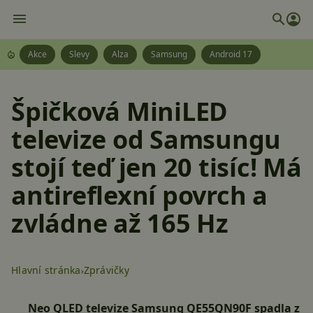
Akce
Slevy
Alza
Samsung
Android 17
Špičková MiniLED
televize od Samsungu
stojí teď jen 20 tisíc! Má
antireflexní povrch a
zvládne až 165 Hz
Hlavní stránka
Zprávičky
Neo QLED televize Samsung QE55QN90F spadla z