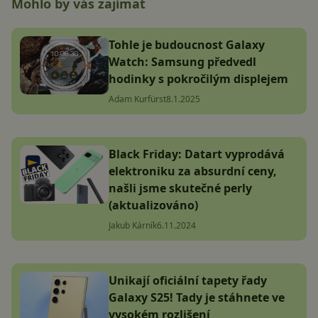
Mohlo by vás zajímat
Tohle je budoucnost Galaxy
Watch: Samsung předvedl
hodinky s pokročilým displejem
Adam Kurfürst
8.1.2025
Black Friday: Datart vyprodává
elektroniku za absurdní ceny,
našli jsme skutečné perly
(aktualizováno)
Jakub Kárník
6.11.2024
Unikají oficiální tapety řady
Galaxy S25! Tady je stáhnete ve
vysokém rozlišení