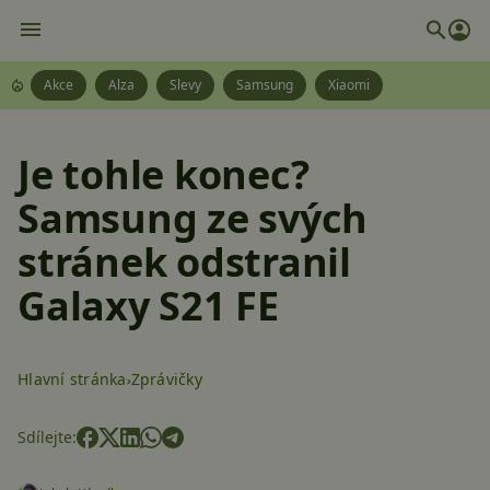
Akce
Alza
Slevy
Samsung
Xiaomi
Je tohle konec?
Samsung ze svých
stránek odstranil
Galaxy S21 FE
Hlavní stránka
Zprávičky
Sdílejte: