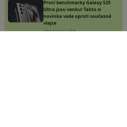
První benchmarky Galaxy S25
Ultra jsou venku! Takto si
novinka vede oproti současné
vlajce
Jakub Kárník
2.1.2025
Největší český magazín
zaměřený na operační
systém Android.
Zapojte se do naší komunity