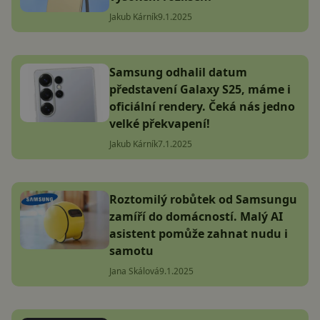
Jakub Kárník
9.1.2025
Samsung odhalil datum
představení Galaxy S25, máme i
oficiální rendery. Čeká nás jedno
velké překvapení!
Jakub Kárník
7.1.2025
Roztomilý robůtek od Samsungu
zamíří do domácností. Malý AI
asistent pomůže zahnat nudu i
samotu
Jana Skálová
9.1.2025