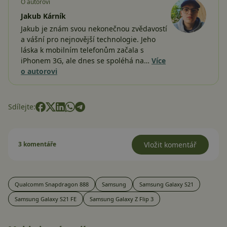
O autorovi
Jakub Kárník
Jakub je znám svou nekonečnou zvědavostí
a vášní pro nejnovější technologie. Jeho
láska k mobilním telefonům začala s
iPhonem 3G, ale dnes se spoléhá na…
Více
o autorovi
Sdílejte:
3 komentáře
Vložit komentář
Qualcomm Snapdragon 888
Samsung
Samsung Galaxy S21
Samsung Galaxy S21 FE
Samsung Galaxy Z Flip 3