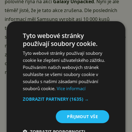
polovině října na akci
Galaxy Unpacked
. Nyní je ale
téměř jisté, že je tato akce zrušena. Dle posledních
informací měl Samsung vyrobit asi 10 000 kusů
telefonů Galaxy S21 FE, ovšem prozatím není jisté, zda
Tyto webové stránky
se tento malý počet dostane do prodeje, nebo zda pro
používají soubory cookie.
něj bude jednodušší hodit všechno do popelnice a
Tyto webové stránky používají soubory
zapomenout. Udržovat aktualizace, řešit reklamace a
cookie ke zlepšení uživatelského zážitku.
další komplikace kvůli tak malému počtu zařízení? To
Používáním našich webových stránek
nám na Samsung úplně nesedí..
souhlasíte se všemi soubory cookie v
Reklama
souladu s našimi zásadami používání
souborů cookie.
Více informací
ZOBRAZIT PARTNERY
(1635) →
PŘIJMOUT VŠE
ZOBRAZIT PODROBNOSTI