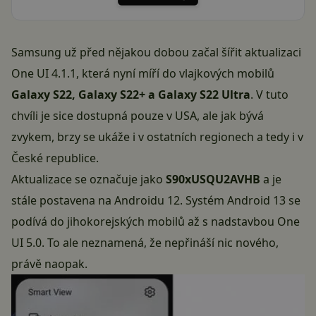
Samsung už před nějakou dobou začal šířit aktualizaci
One UI 4.1.1, která nyní míří do vlajkových mobilů
Galaxy S22, Galaxy S22+ a Galaxy S22 Ultra
. V tuto
chvíli je sice dostupná pouze v USA, ale jak bývá
zvykem, brzy se ukáže i v ostatních regionech a tedy i v
České republice.
Aktualizace se označuje jako
S90xUSQU2AVHB
a je
stále postavena na Androidu 12. Systém Android 13 se
podívá do jihokorejských mobilů až s nadstavbou
One
UI 5.0
. To ale neznamená, že nepřináší nic nového,
právě naopak.