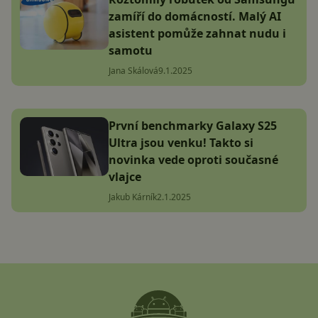
zamíří do domácností. Malý AI
asistent pomůže zahnat nudu i
samotu
Jana Skálová
9.1.2025
První benchmarky Galaxy S25
Ultra jsou venku! Takto si
novinka vede oproti současné
vlajce
Jakub Kárník
2.1.2025