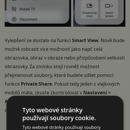
Vylepšení se dostalo na funkci
Smart View
. Nově bude
možné zobrazit více možností jako např. celá
obrazovka, obraz v obraze nebo přizpůsobení velikosti
obrazovky. Za zmínku stojí rovněž možnost
přejmenovat soubory, které budete sdílet pomocí
funkce
Private Share
. Pokud tedy jeden z vlajkových
mobilů máte, zkuste zkontrolovat v
Nastavení >
Aktualizace softwaru
zda ji náhodou nemáte k
Tyto webové stránky
dispozici.
používají soubory cookie.
Reklama
Tyto webové stránky používají soubory