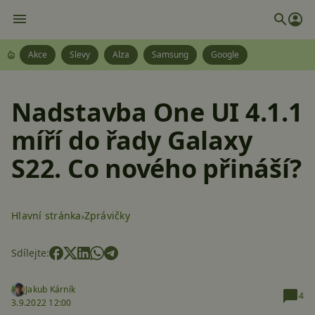
Akce
Slevy
Alza
Samsung
Google
Nadstavba One UI 4.1.1
míří do řady Galaxy
S22. Co nového přináší?
Hlavní stránka
Zprávičky
Sdílejte:
Jakub Kárník
4
3.9.2022 12:00