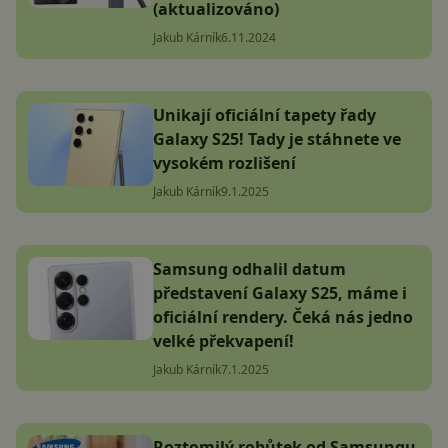
(aktualizováno)
Jakub Kárník
6.11.2024
Unikají oficiální tapety řady
Galaxy S25! Tady je stáhnete ve
vysokém rozlišení
Jakub Kárník
9.1.2025
Samsung odhalil datum
představení Galaxy S25, máme i
oficiální rendery. Čeká nás jedno
velké překvapení!
Jakub Kárník
7.1.2025
Roztomilý robůtek od Samsungu