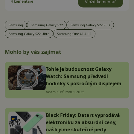
4 komentáře
Vložit komentář
Samsung
Samsung Galaxy S22
Samsung Galaxy S22 Plus
Samsung Galaxy S22 Ultra
Samsung One UI 4.1.1
Mohlo by vás zajímat
Tohle je budoucnost Galaxy
Watch: Samsung předvedl
hodinky s pokročilým displejem
Adam Kurfürst
8.1.2025
Black Friday: Datart vyprodává
elektroniku za absurdní ceny,
našli jsme skutečné perly