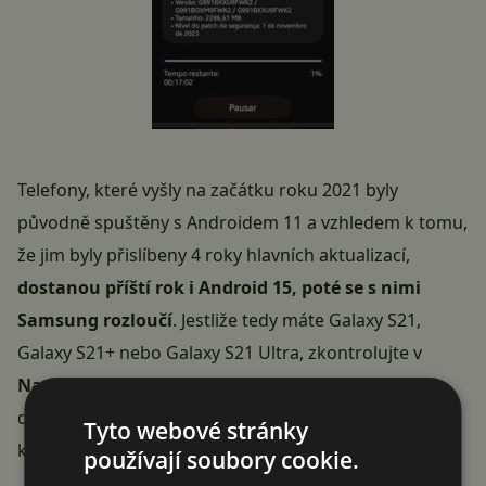
Telefony, které vyšly na začátku roku 2021 byly
původně spuštěny s Androidem 11 a vzhledem k tomu,
že jim byly přislíbeny 4 roky hlavních aktualizací,
dostanou příští rok i Android 15, poté se s nimi
Samsung
rozloučí
. Jestliže tedy máte Galaxy S21,
Galaxy S21+ nebo Galaxy S21 Ultra, zkontrolujte v
Nastavení > Aktualizace softwaru
, zda ji máte k
dispozici, případně nám prosím dejte vědět do
Tyto webové stránky
komentářů.
používají soubory cookie.
Reklama