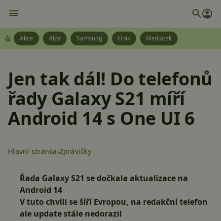
Akce
Alza
Samsung
Únik
Mediatek
Jen tak dál! Do telefonů
řady Galaxy S21 míří
Android 14 s One UI 6
Hlavní stránka
Zprávičky
Řada Galaxy S21 se dočkala aktualizace na
Android 14
V tuto chvíli se šíří Evropou, na redakční telefon
ale update stále nedorazil