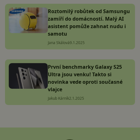
Roztomilý robůtek od Samsungu
zamíří do domácností. Malý AI
asistent pomůže zahnat nudu i
samotu
Jana Skálová
9.1.2025
První benchmarky Galaxy S25
Ultra jsou venku! Takto si
novinka vede oproti současné
vlajce
Jakub Kárník
2.1.2025