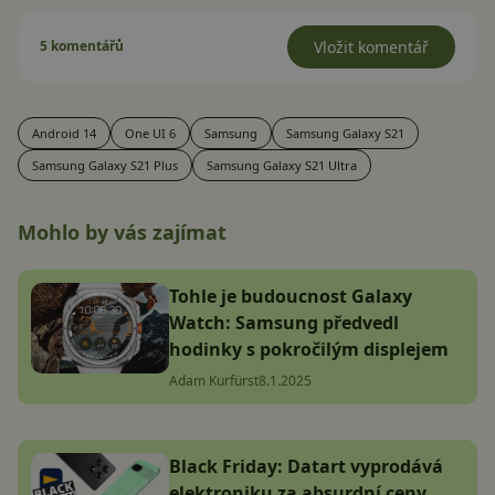
5 komentářů
Vložit komentář
Android 14
One UI 6
Samsung
Samsung Galaxy S21
Samsung Galaxy S21 Plus
Samsung Galaxy S21 Ultra
Mohlo by vás zajímat
Tohle je budoucnost Galaxy
Watch: Samsung předvedl
hodinky s pokročilým displejem
Adam Kurfürst
8.1.2025
Black Friday: Datart vyprodává
elektroniku za absurdní ceny,