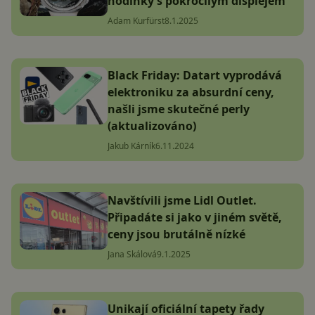
hodinky s pokročilým displejem
Adam Kurfürst
8.1.2025
Black Friday: Datart vyprodává
elektroniku za absurdní ceny,
našli jsme skutečné perly
(aktualizováno)
Jakub Kárník
6.11.2024
Navštívili jsme Lidl Outlet.
Připadáte si jako v jiném světě,
ceny jsou brutálně nízké
Jana Skálová
9.1.2025
Unikají oficiální tapety řady