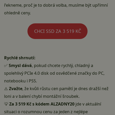
řekneme, proč je to dobrá volba, musíme být upřímní
ohledně ceny.
CHCI SSD ZA 3 519 KČ
Rychlé shrnutí:
✅
Smysl dává
, pokud chcete rychlý, chladný a
spolehlivý PCIe 4.0 disk od osvědčené značky do PC,
notebooku i PS5.
⚠️
Zvažte
, že kvůli růstu cen pamětí je dnes dražší než
loni a v balení chybí montážní šroubek.
💡
Za 3 519 Kč s kódem ALZADNY20
jde v aktuální
situaci o rozumnou cenu za jeden z nejlépe