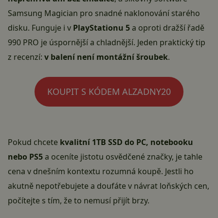
Samsung Magician pro snadné naklonování starého
disku. Funguje i v
PlayStationu 5
a oproti dražší řadě
990 PRO je úspornější a chladnější. Jeden praktický tip
z recenzí:
v balení není montážní šroubek
.
KOUPIT S KÓDEM ALZADNY20
Pokud chcete
kvalitní 1TB SSD do PC, notebooku
nebo PS5
a oceníte jistotu osvědčené značky, je tahle
cena v dnešním kontextu rozumná koupě. Jestli ho
akutně nepotřebujete a doufáte v návrat loňských cen,
počítejte s tím, že to nemusí přijít brzy.