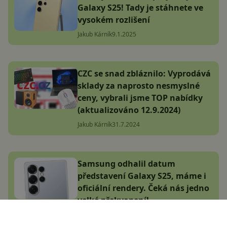
Galaxy S25! Tady je stáhnete ve
vysokém rozlišení
Jakub Kárník
9.1.2025
CZC se snad zbláznilo: Vyprodává
sklady za naprosto nesmyslné
ceny, vybrali jsme TOP nabídky
(aktualizováno 12.9.2024)
Jakub Kárník
31.7.2024
Samsung odhalil datum
představení Galaxy S25, máme i
oficiální rendery. Čeká nás jedno
velké překvapení!
Jakub Kárník
7.1.2025