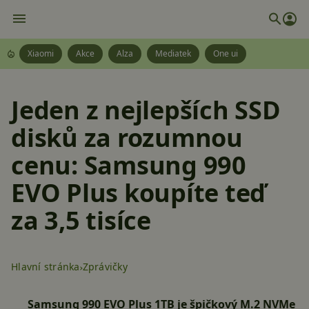
Xiaomi
Akce
Alza
Mediatek
One ui
Jeden z nejlepších SSD
disků za rozumnou
cenu: Samsung 990
EVO Plus koupíte teď
za 3,5 tisíce
Hlavní stránka
Zprávičky
Samsung 990 EVO Plus 1TB je špičkový M.2 NVMe