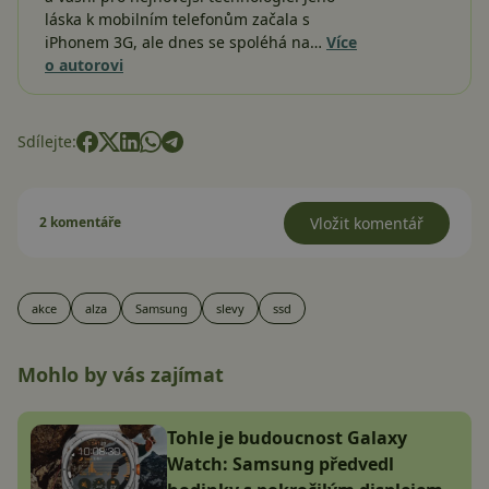
láska k mobilním telefonům začala s
iPhonem 3G, ale dnes se spoléhá na…
Více
o autorovi
Sdílejte:
2 komentáře
Vložit komentář
akce
alza
Samsung
slevy
ssd
Mohlo by vás zajímat
Tohle je budoucnost Galaxy
Watch: Samsung předvedl