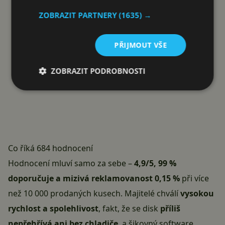
ZOBRAZIT PARTNERY
(1635) →
PŘIJMOUT VŠE
ZOBRAZIT PODROBNOSTI
Co říká 684 hodnocení
Hodnocení mluví samo za sebe –
4,9/5, 99 %
doporučuje a mizivá reklamovanost 0,15 %
při více
než 10 000 prodaných kusech. Majitelé chválí
vysokou
rychlost a spolehlivost
, fakt, že se disk
příliš
nepřehřívá ani bez chladiče
, a šikovný software