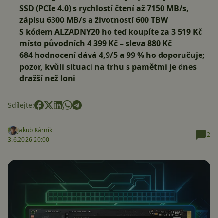
SSD (PCIe 4.0) s rychlostí čtení až 7150 MB/s,
zápisu 6300 MB/s a životností 600 TBW
S kódem
ALZADNY20
ho teď koupíte za 3 519 Kč
místo původních 4 399 Kč – sleva 880 Kč
684 hodnocení dává 4,9/5 a 99 % ho doporučuje;
pozor, kvůli situaci na trhu s pamětmi je dnes
dražší než loni
Sdílejte:
Jakub Kárník
2
3.6.2026 20:00