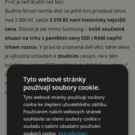
Proč je teď dražší než loni
Buďme féroví: tenhle disk se ještě loni prodával lehce
nad 2 000 Kč, takže
3 519 Kč není historicky nejnižší
cena
. Důvod je ale mimo Samsung –
kvůli současné
situaci na trhu s pamětmi ceny SSD i RAM napříč
trhem rostou
. V praxi to znamená dvě věci: tahle sleva
je výhodná vzhledem k
dnešním
cenám, ne k těm
loňským, a pokud SSD potřebujete, čekání na „starou“
cenu se nemusí vyplatit, protože trend zatím míří
Tyto webové stránky
nahoru. Bereme to tedy jako rozumný nákup v dané
používají soubory cookie.
době, ne jako bleskovou akci roku.
Tyto webové stránky používají soubory
Reklama
cookie ke zlepšení uživatelského zážitku.
Používáním našich webových stránek
souhlasíte se všemi soubory cookie v
souladu s našimi zásadami používání
souborů cookie.
Více informací