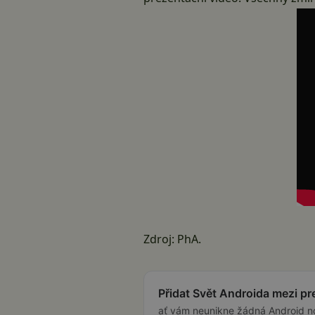
Zdroj:
PhA
.
Přidat Svět Androida mezi p
ať vám neunikne žádná Android n