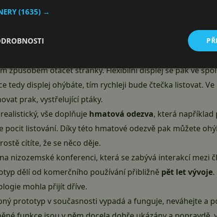
TNERY
(1635) →
ý OLED (
FOLED
) displej od LG a je vybaven senzorem, který
1280 pixelů
a samotné zařízení je vybaveno Androidem ve ve
ODROBNOSTI
PŘ
 nedotykové plochy, za které můžete prototyp pohodlně chyt
apříklad displej ohnout do takové míry, jako byste rychle l
m způsobem otáčet stránky. Flexibilní displej se pak ve s
íce tedy displej ohýbáte, tím rychleji bude čtečka listovat. V
at prak, vystřelující ptáky.
realistický, vše doplňuje
hmatová odezva
, která například
se pocit listování. Díky této hmatové odezvě pak můžete ohý
ostě cítíte, že se něco děje.
na nizozemské konferenci, která se zabývá interakcí mezi 
rototyp dělí od komerčního používání přibližně
pět let vývoje
.
ologie mohla přijít dříve.
ný prototyp v současnosti vypadá a funguje, neváhejte a po
ěné funkce jsou v něm docela dobře ukázány a popravdě, vid