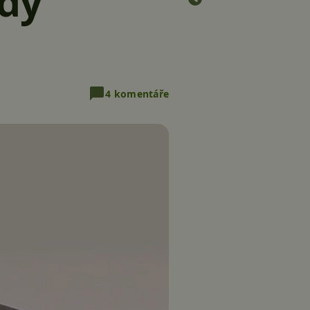
dy
4 komentáře