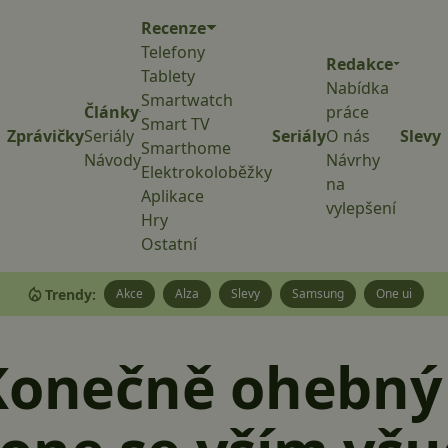
Recenze
Telefony
Redakce
Tablety
Nabídka
Smartwatch
Články
práce
Smart TV
Zprávičky
Seriály
Seriály
O nás
Slevy
Smarthome
Návody
Návrhy
Elektrokoloběžky
na
Aplikace
vylepšení
Hry
Ostatní
Trendy:
Akce
Alza
Slevy
Samsung
One ui
 Konečně ohebný