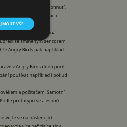
 dokáže určit míru jeho ohnutí.
rzi 4.4 KitKat. Po stranách
IJMOUT VŠE
it.
istovali knihou a případná
polupráci se zmíněným senzorem
e hře Angry Birds pak například
 právě v Angry Birds dodá pocit
bání používat například i pokud
člověkem a počítačem. Samotní
 Podle prototypu se alespoň
dívejte se na následující
eo vydá více než tisíce slov.