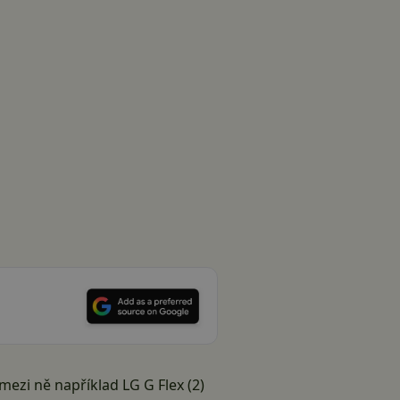
 mezi ně například
LG G Flex
(
2
)