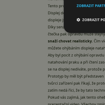
ZOBRAZIT PAR
Tento prototyp využívá
6″
ohebn
Displej dosahuje rozlišení
720 x 
ZOBRAZIT P
displeje jsou dostatečně široké
Díky senzoru ohybu pak můžete n
čtečka pak opravdu může stejný
snaží chovat realisticky
. Čím v
můžete ohýbáním displeje natahov
Aby byl pocit z ohýbání opravdu 
natahování praku a při čtení za
se na displej nedíváte, protože pr
Prototyp by měl být představen 
tvůrci zařízení pak říkají, že p
zatím nedá říci, že by tato techn
Pokud vás zajímá, jak tento oheb
prezentační video. Všechny zmín