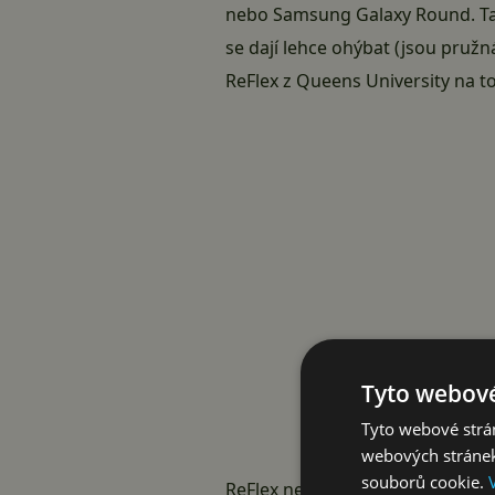
nebo
Samsung Galaxy Round
. 
se dají lehce ohýbat (jsou pružná
ReFlex z Queens University na to
Tyto webové
Tyto webové strán
webových stránek
souborů cookie.
ReFlex není ohebný jen na oko