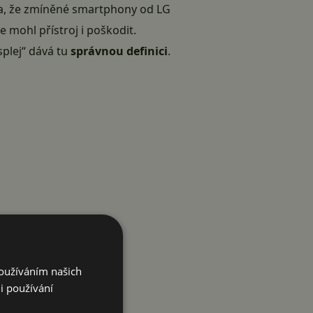
vda, že zmíněné smartphony od LG
e mohl přístroj i poškodit.
splej“ dává tu
správnou definici
.
Používáním našich
i používání