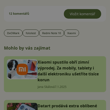
12 komentářů
Vložit komentář
DxOMark
fototest
Redmi Note 10
Xiaomi
Mohlo by vás zajímat
Xiaomi spustilo obří zimní
výprodej. Za mobily, tablety i
další elektroniku ušetříte tisíce
korun
Jana Skálová
7.1.2025
Datart prodává extra oblíbené