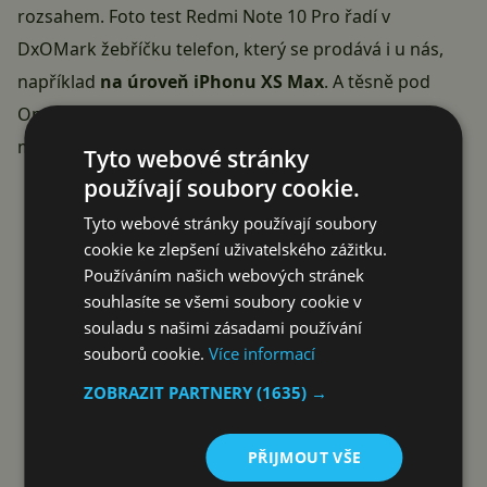
rozsahem. Foto test Redmi Note 10 Pro řadí v
DxOMark žebříčku telefon, který se prodává i u nás,
například
na úroveň iPhonu XS Max
. A těsně pod
OnePlus Nord. Na kompletní výsledek testování se
můžete mrknout přímo
na webu DxOMark
.
Tyto webové stránky
Reklama
používají soubory cookie.
Tyto webové stránky používají soubory
cookie ke zlepšení uživatelského zážitku.
Používáním našich webových stránek
souhlasíte se všemi soubory cookie v
souladu s našimi zásadami používání
souborů cookie.
Více informací
ZOBRAZIT PARTNERY
(1635) →
PŘIJMOUT VŠE