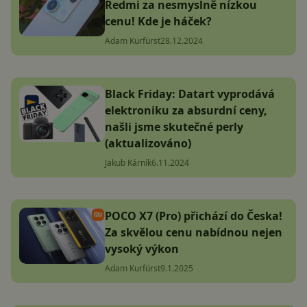
Redmi za nesmyslně nízkou
cenu! Kde je háček?
Adam Kurfürst
28.12.2024
Black Friday: Datart vyprodává
elektroniku za absurdní ceny,
našli jsme skutečné perly
(aktualizováno)
Jakub Kárník
6.11.2024
POCO X7 (Pro) přichází do Česka!
Za skvělou cenu nabídnou nejen
vysoký výkon
Adam Kurfürst
9.1.2025