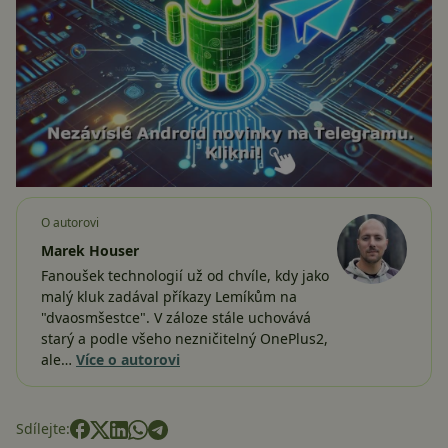
O autorovi
Marek Houser
Fanoušek technologií už od chvíle, kdy jako
malý kluk zadával příkazy Lemíkům na
"dvaosmšestce". V záloze stále uchovává
starý a podle všeho nezničitelný OnePlus2,
ale…
Více o autorovi
Sdílejte: