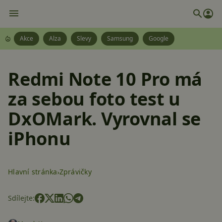
Akce
Alza
Slevy
Samsung
Google
Redmi Note 10 Pro má
za sebou foto test u
DxOMark. Vyrovnal se
iPhonu
Hlavní stránka
Zprávičky
Sdílejte: