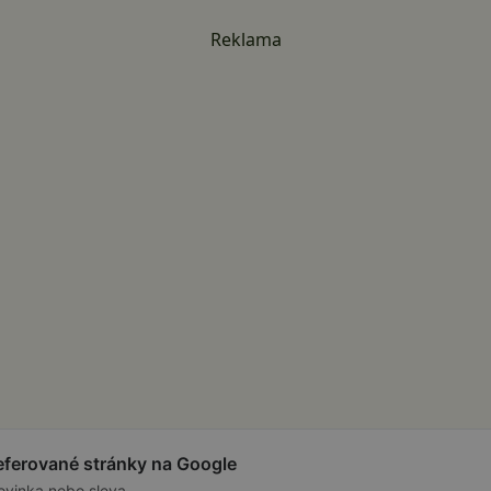
Reklama
referované stránky na Google
ovinka nebo sleva