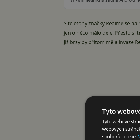
S telefony značky Realme se na
jen o něco málo déle. Přesto si 
Již brzy by přitom měla invaze 
Tyto webové
Tyto webové strán
webových stránek
souborů cookie.