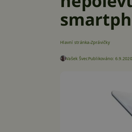
nepolevu
smartph
Hlavní stránka
Zprávičky
Vašek Švec
Publikováno:
6.9.2020