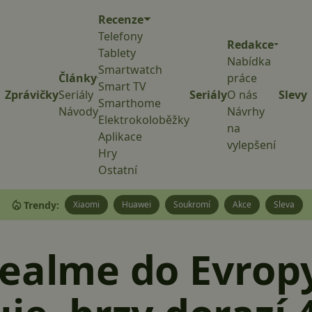
Recenze
Telefony
Redakce
Tablety
Nabídka
Smartwatch
Články
práce
Smart TV
Zprávičky
Seriály
Seriály
O nás
Slevy
Smarthome
Návody
Návrhy
Elektrokoloběžky
na
Aplikace
vylepšení
Hry
Ostatní
Trendy:
Xiaomi
Huawei
Soukromí
Akce
Sleva
Realme do Evrop