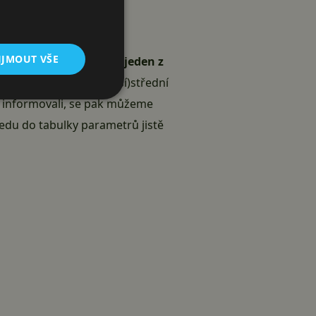
IJMOUT VŠE
 brzy přivézt například
jeden z
 solidně vyhlížející (vyšší)střední
iž informovali, se pak můžeme
ledu do tabulky parametrů jistě