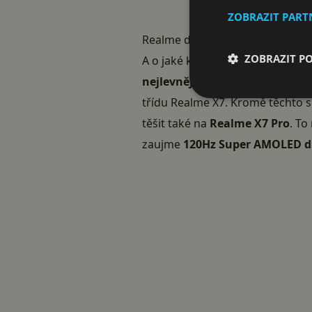
ZOBRAZIT PAR
Realme do Evropy doveze čtyři
ZOBRAZIT P
A o jaké kousky se má jednat k
nejlevnějších 5G smartphonů
třídu
Realme X7
. Kromě těchto s
těšit také na
Realme X7 Pro
. To
zaujme
120Hz Super AMOLED di