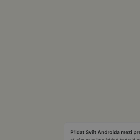
Přidat Svět Androida mezi p
ať vám neunikne žádná Android n