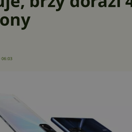
je, brzy dorazí 
ony
 06:03