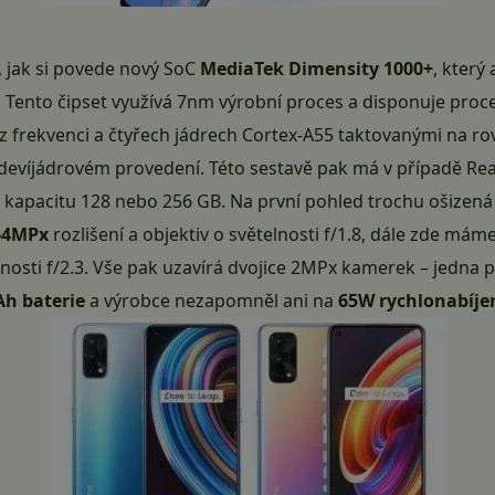
, jak si povede nový SoC
MediaTek Dimensity 1000+
, který
 Tento čipset využívá 7nm
výrobní proces
a disponuje proc
z frekvenci a čtyřech jádrech Cortex-A55 taktovanými na ro
devíjádrovém provedení. Této sestavě pak má v případě R
e kapacitu 128 nebo 256 GB. Na první pohled trochu ošizená
64MPx
rozlišení a objektiv o světelnosti f/1.8, dále zde mám
lnosti f/2.3. Vše pak uzavírá dvojice 2MPx kamerek – jedna 
Ah baterie
a výrobce nezapomněl ani na
65W rychlonabíje