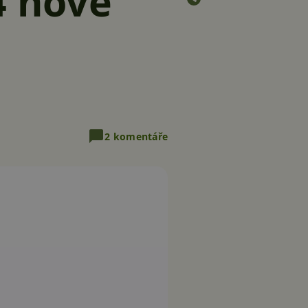
4 nové
2 komentáře