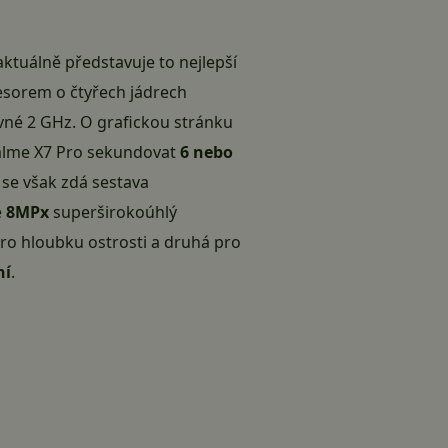
 aktuálně představuje to nejlepší
esorem o čtyřech jádrech
vné 2 GHz. O grafickou stránku
ealme X7 Pro sekundovat
6 nebo
 se však zdá sestava
e
8MPx
superširokoúhlý
pro hloubku ostrosti a druhá pro
ní
.