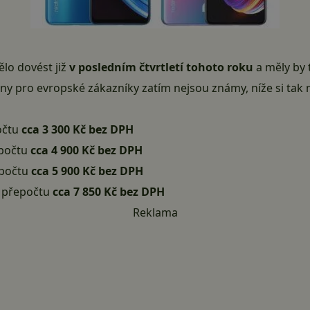
lo dovést již
v posledním čtvrtletí tohoto roku
a měly by 
eny pro evropské zákazníky zatím nejsou známy, níže si ta
očtu
cca 3 300 Kč bez DPH
epočtu
cca 4 900 Kč bez DPH
epočtu
cca 5 900 Kč bez DPH
v přepočtu
cca 7 850 Kč bez DPH
Reklama