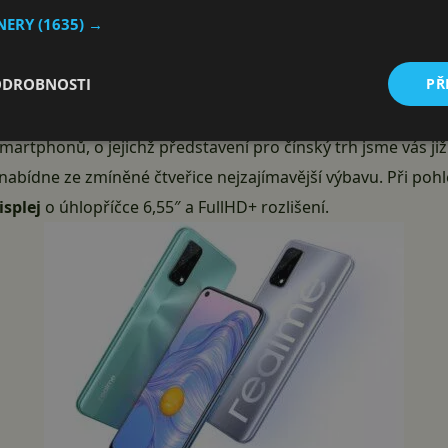
TNERY
(1635) →
 nové smartphony
ODROBNOSTI
PŘ
onkrétně? Čínský výrobce by na evropské trhy mělo poměrně
Realme V3
, o kus lépe vybavené
Relame V5
s 90Hz displeje či
martphonů, o jejichž představení pro čínský trh jsme vás j
 nabídne ze zmíněné čtveřice nejzajímavější výbavu. Při poh
splej
o úhlopříčce 6,55″ a FullHD+ rozlišení.