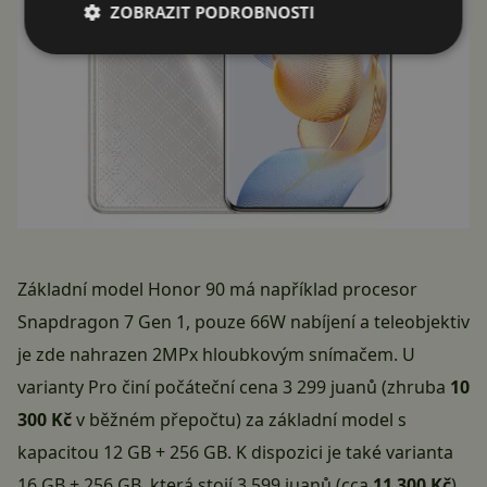
ZOBRAZIT PODROBNOSTI
Základní model Honor 90 má například procesor
Snapdragon 7 Gen 1, pouze 66W nabíjení a teleobjektiv
je zde nahrazen 2MPx hloubkovým snímačem. U
varianty Pro činí počáteční cena 3 299 juanů (zhruba
10
300 Kč
v běžném přepočtu) za základní model s
kapacitou 12 GB + 256 GB. K dispozici je také varianta
16 GB + 256 GB, která stojí 3 599 juanů (cca
11 300 Kč
),