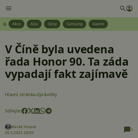
Akce
Alza
Slevy
Samsung
Xiaomi
V Číně byla uvedena
řada Honor 90. Ta záda
vypadají fakt zajímavě
Hlavní stránka
Zprávičky
Sdílejte:
Marek Houser
1
29.5.2023 20:00