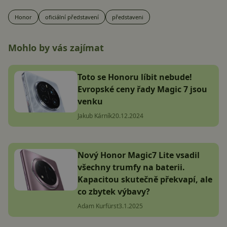
Honor
oficiální představení
představeni
Mohlo by vás zajímat
Toto se Honoru líbit nebude!
Evropské ceny řady Magic 7 jsou
venku
Jakub Kárník
20.12.2024
Nový Honor Magic7 Lite vsadil
všechny trumfy na baterii.
Kapacitou skutečně překvapí, ale
co zbytek výbavy?
Adam Kurfürst
3.1.2025