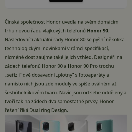
Čínská společnost
Honor
uvedla na svém domácím
trhu novou řadu vlajkových telefonů
Honor 90
.
Následovníci aktuální řady Honor 80 se pyšní několika
technologickými novinkami v rámci specifikací,
nicméně dost zaujme také jejich vzhled. Designéři na
zádech telefonů Honor 90 a Honor 90 Pro trochu
„seřízli“ dvě dosavadní „plotny“ s fotoaparáty a
namísto nich jsou zde moduly ve spíše oválném až
šestiúhelníkovém tvaru. Navíc jsou od sebe odděleny a
tvoří tak na zádech dva samostatné prvky. Honor
řešení říká Dual ring Design.