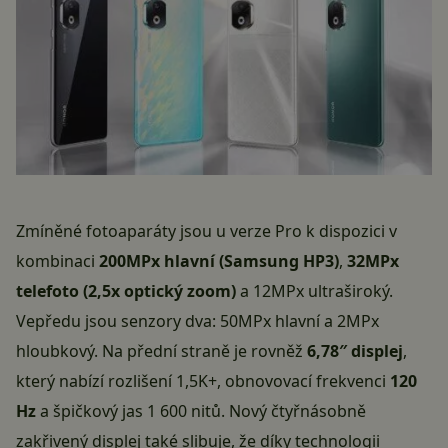
Zmíněné fotoaparáty jsou u verze Pro k dispozici v
kombinaci
200MPx hlavní (Samsung HP3)
,
32MPx
telefoto (2,5x optický zoom)
a 12MPx ultraširoký.
Vepředu jsou senzory dva: 50MPx hlavní a 2MPx
hloubkový. Na přední straně je rovněž
6,78″ displej
,
který nabízí rozlišení 1,5K+, obnovovací frekvenci
120
Hz
a špičkový jas 1 600 nitů. Nový čtyřnásobně
zakřivený displej také slibuje, že díky technologii