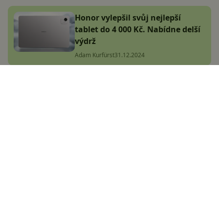
Honor vylepšil svůj nejlepší
tablet do 4 000 Kč. Nabídne delší
výdrž
Adam Kurfürst
31.12.2024
Honor ukázal levné hodinky s
velkým AMOLED displejem,
korunkou a 12denní výdrží
Adam Kurfürst
14.7.2024
Poradíme, co dělat, když na
mobilu nefunguje displej na
dotyk
Lukáš Altman
4.6.2019