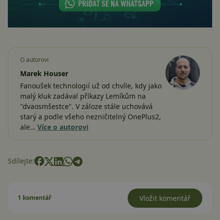
O autorovi
Marek Houser
Fanoušek technologií už od chvíle, kdy jako
malý kluk zadával příkazy Lemíkům na
"dvaosmšestce". V záloze stále uchovává
starý a podle všeho nezničitelný OnePlus2,
ale…
Více o autorovi
Sdílejte:
1 komentář
Vložit komentář