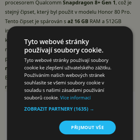
procesorem Qualcomm
Snapdragon 8+ Gen 1
, což je
stejný čipset, který byl použit v modelu Honor 80 Pro.
Tento čipset je spárován s
až 16 GB
RAM a 512GB
interním úložištěm. O výdrže se stará baterie s
kapacitou
5 000 mAh
, která podporuje také
Tyto webové stránky
používají soubory cookie.
rychlonabíjení s výkonem
100 W
. Zařízení po vybalení
poběží na operačním systému
Android 13 s
Tyto webové stránky používají soubory
cookie ke zlepšení uživatelského zážitku.
nadstavbou MagicOS 7.1
. Mezi další funkce patří
Používáním našich webových stránek
Bluetooth 5.2, podpora kodeků LDAC, AptX a AptX HD
souhlasíte se všemi soubory cookie v
nebo čtečka otisků prstů pod displejem.
souladu s našimi zásadami používání
souborů cookie.
Více informací
ZOBRAZIT PARTNERY
(1635) →
PŘIJMOUT VŠE